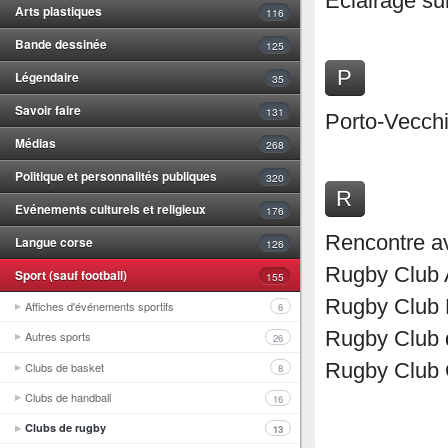
Eclairage su
Arts plastiques
116
Bande dessinée
125
P
Légendaire
35
Savoir faire
131
Porto-Vecch
Médias
268
Politique et personnalités publiques
320
R
Evénements culturels et religieux
176
Rencontre av
Langue corse
126
Rugby Club 
Sport (sauf football)
155
Rugby Club 
Affiches d'événements sportifs
6
Rugby Club 
Autres sports
26
Clubs de basket
Rugby Club 
8
Clubs de handball
16
Clubs de rugby
13