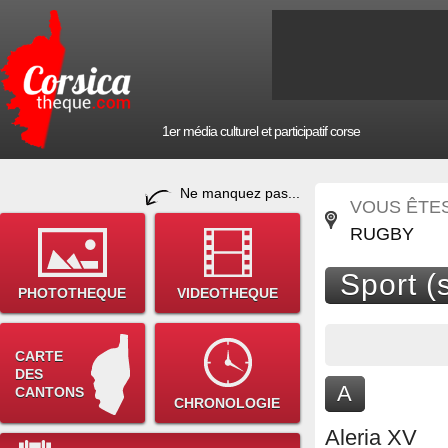
1er média culturel et participatif corse
Ne manquez pas...
VOUS ÊTES 
RUGBY
Sport (
PHOTOTHEQUE
VIDEOTHEQUE
CARTE
DES
A
CANTONS
CHRONOLOGIE
Aleria XV