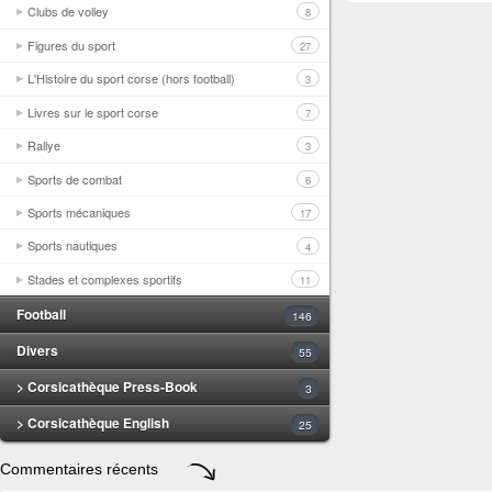
Clubs de volley
8
Figures du sport
27
L'Histoire du sport corse (hors football)
3
Livres sur le sport corse
7
Rallye
3
Sports de combat
6
Sports mécaniques
17
Sports nautiques
4
Stades et complexes sportifs
11
Football
146
Divers
55
> Corsicathèque Press-Book
3
> Corsicathèque English
25
Commentaires récents