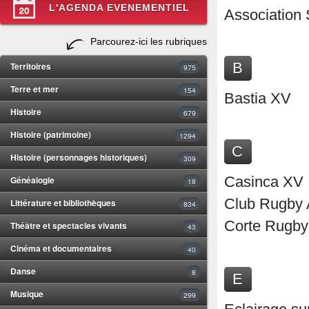
L'AGENDA EVENEMENTIEL
Association 
Parcourez-ici les rubriques
B
Territoires
975
Terre et mer
154
Bastia XV
Histoire
679
Histoire (patrimoine)
1294
C
Histoire (personnages historiques)
309
Généalogie
Casinca XV
18
Club Rugby 
Littérature et bibliothèques
834
Corte Rugby
Théâtre et spectacles vivants
43
Cinéma et documentaires
40
Danse
8
E
Musique
299