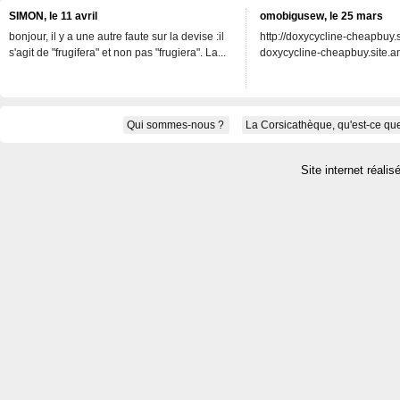
SIMON, le 11 avril
omobigusew, le 25 mars
bonjour, il y a une autre faute sur la devise :il
http://doxycycline-cheapbuy.si
s'agit de "frugifera" et non pas "frugiera". La...
doxycycline-cheapbuy.site.an
Qui sommes-nous ?
La Corsicathèque, qu'est-ce que
Site internet réalis