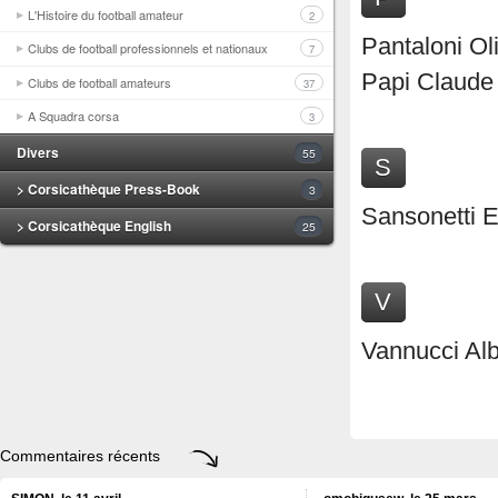
L'Histoire du football amateur
2
Pantaloni Oli
Clubs de football professionnels et nationaux
7
Papi Claude
Clubs de football amateurs
37
A Squadra corsa
3
Divers
55
S
> Corsicathèque Press-Book
3
Sansonetti E
> Corsicathèque English
25
V
Vannucci Alb
Commentaires récents