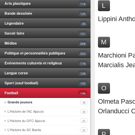
Arts plastiques
116
L
Bande dessinée
125
Lippini Anth
Légendaire
35
Savoir faire
131
M
Médias
268
Politique et personnalités publiques
320
Marchioni P
Evénements culturels et religieux
176
Marcialis Je
Langue corse
126
Sport (sauf football)
155
O
Football
146
Olmeta Pasc
Grands joueurs
15
Orlanducci 
L'Histoire de l'AC Ajaccio
39
L'Histoire du GFC Ajaccio
20
L'Histoire du SC Bastia
23
P