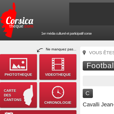
1er média culturel et participatif corse
Ne manquez pas...
VOUS ÊTES 
Footbal
PHOTOTHEQUE
VIDEOTHEQUE
CARTE
C
DES
CANTONS
CHRONOLOGIE
Cavalli Jean