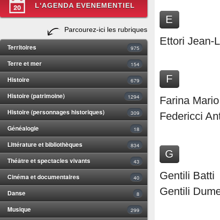
L'AGENDA EVENEMENTIEL
E
Parcourez-ici les rubriques
Ettori Jean-
Territoires
975
Terre et mer
154
F
Histoire
679
Histoire (patrimoine)
1294
Farina Mario
Histoire (personnages historiques)
309
Federicci An
Généalogie
18
Littérature et bibliothèques
834
G
Théâtre et spectacles vivants
43
Gentili Batti
Cinéma et documentaires
40
Gentili Dum
Danse
8
Musique
299