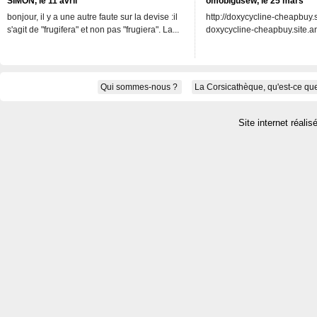
SIMON, le 11 avril
omobigusew, le 25 mars
bonjour, il y a une autre faute sur la devise :il
http://doxycycline-cheapbuy.si
s'agit de "frugifera" et non pas "frugiera". La...
doxycycline-cheapbuy.site.an
Qui sommes-nous ?
La Corsicathèque, qu'est-ce que
Site internet réalis