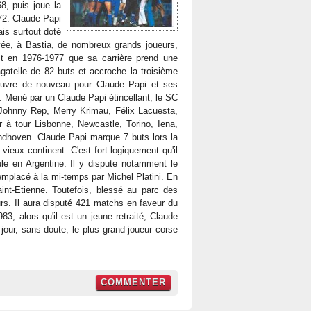
8, puis joue la
72. Claude Papi
ais surtout doté
rivée, à Bastia, de nombreux grands joueurs,
t en 1976-1977 que sa carrière prend une
gatelle de 82 buts et accroche la troisième
'ouvre de nouveau pour Claude Papi et ses
. Mené par un Claude Papi étincellant, le SC
e Johnny Rep, Merry Krimau, Félix Lacuesta,
r à tour Lisbonne, Newcastle, Torino, Iena,
indhoven. Claude Papi marque 7 buts lors la
vieux continent. C'est fort logiquement qu'il
e en Argentine. Il y dispute notamment le
 remplacé à la mi-temps par Michel Platini. En
nt-Etienne. Toutefois, blessé au parc des
urs. Il aura disputé 421 matchs en faveur du
3, alors qu'il est un jeune retraité, Claude
jour, sans doute, le plus grand joueur corse
COMMENTER