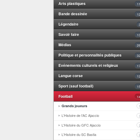
Arts plastiques
1
Bande dessinée
1
Légendaire
Savoir faire
1
Médias
2
Politique et personnalités publiques
3
Evénements culturels et religieux
1
Langue corse
1
Sport (sauf football)
1
Football
1
Grands joueurs
L'Histoire de l'AC Ajaccio
L'Histoire du GFC Ajaccio
L'Histoire du SC Bastia