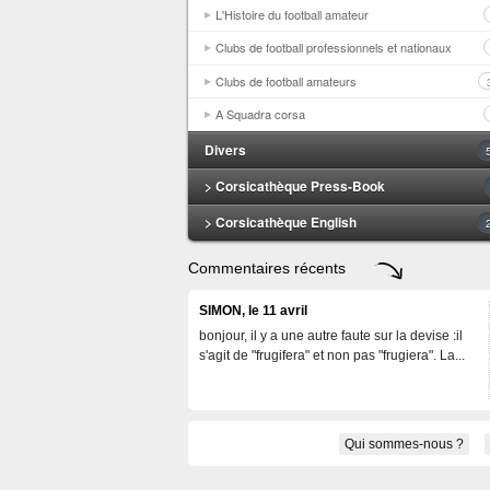
L'Histoire du football amateur
Clubs de football professionnels et nationaux
Clubs de football amateurs
A Squadra corsa
Divers
> Corsicathèque Press-Book
> Corsicathèque English
Commentaires récents
SIMON, le 11 avril
bonjour, il y a une autre faute sur la devise :il
s'agit de "frugifera" et non pas "frugiera". La...
Qui sommes-nous ?