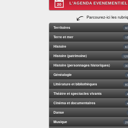
L'AGENDA EVENEMENTIEL
Parcourez-ici les rubri
Territoires
9
Terre et mer
1
Histoire
6
Histoire (patrimoine)
12
Histoire (personnages historiques)
3
Généalogie
Littérature et bibliothèques
8
Théâtre et spectacles vivants
Cinéma et documentaires
Danse
Musique
2