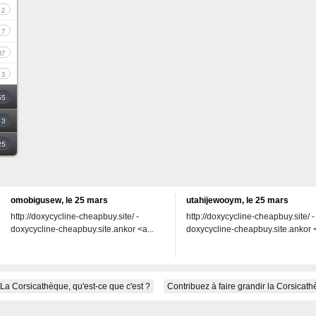
2
7
37
3
55
3
25
omobigusew, le 25 mars
utahijewooym, le 25 mars
http://doxycycline-cheapbuy.site/ -
http://doxycycline-cheapbuy.site/ -
doxycycline-cheapbuy.site.ankor <a...
doxycycline-cheapbuy.site.ankor <
La Corsicathèque, qu'est-ce que c'est ?
Contribuez à faire grandir la Corsicat