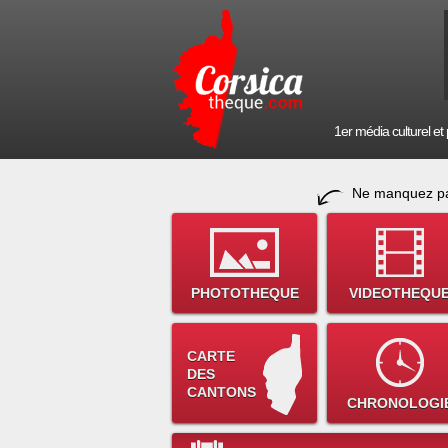
1er média culturel et p
Ne manquez pa
PHOTOTHEQUE
VIDEOTHEQU
CARTE
DES
CANTONS
CHRONOLOGI