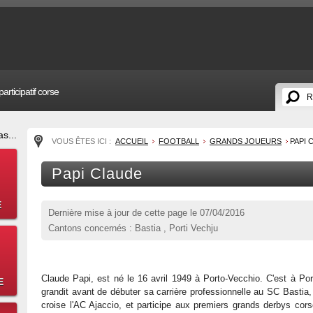
articipatif corse
s...
VOUS ÊTES ICI :
ACCUEIL
FOOTBALL
GRANDS JOUEURS
PAPI 
Papi Claude
E
Dernière mise à jour de cette page le
07/04/2016
Cantons concernés : Bastia , Porti Vechju
Claude Papi, est né le 16 avril 1949 à Porto-Vecchio. C'est à Port
E
grandit avant de débuter sa carrière professionnelle au SC Bastia,
croise l'AC Ajaccio, et participe aux premiers grands derbys cor