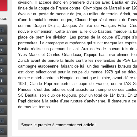
division. Il accède donc en première division avec Bastia en 196
finale de la coupe de France contre l'Olympique de Marseille en 19
évoluait au poste de meneur de jeu, au milieu de terrain. Adroit, m
ques
d'une formidable vision du jeu, Claude Papi s'est enrichi de l'ar
comme Dragan Dzajic, Jacques Zimako ou François Félix. C'es
75
nouvelle dimension. Cette année là, le club bastiais marque la ba
place de première division. Les portes de la coupe d'Europe s
54
partenaires. La campagne européenne qui suivit marqua les esprits
Bastia réalise un parcours brillant. Aux cotés de joueurs tels d
79
Yves Mariot et Charles Orlanducci, l'équipe bastiaise élimine tou
94
Zurich avant de perdre la finale contre les néerlandais du PSV E
campagne européenne, faisant de lui l'un des meilleurs buteurs du 
09
est donc sélectionné pour la coupe du monde 1978 qui se déroul
dernier match contre la Hongrie, en tant que titulaire, avant d'être
18
1981, Claude Papi remporte la coupe de France, contre l'AS Sai
Princes, c'est des tribunes qu'il assiste au triomphe de ses coule
34
SC Bastia, son club de toujours, pour un total de 114 buts. En 198
43
Papi décède à la suite d'une rupture d'anévrisme. Il demeure à ce 
de tous les temps.
40
8
Soyez le premier à commenter cet article !
99