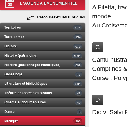
L'AGENDA EVENEMENTIEL
A Filetta, tr
monde
Parcourez-ici les rubriques
Au Croisemen
Territoires
975
Terre et mer
154
Histoire
C
679
Histoire (patrimoine)
1294
Cantu nustra
Histoire (personnages historiques)
309
Comptines &
Généalogie
18
Corse : Poly
Littérature et bibliothèques
834
Théâtre et spectacles vivants
43
D
Cinéma et documentaires
40
Danse
Dio vi Salvi
8
Musique
299