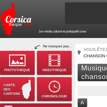
1er média culturel et participatif corse
Ne manquez pas...
VOUS ÊTES 
CHANSON 
Musique
PHOTOTHEQUE
VIDEOTHEQUE
chanso
CARTE
DES
CANTONS
CHRONOLOGIE
A