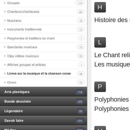
Groupes
112
H
Chanteurs/chanteuses
85
Histoire de
Musiciens
18
Instruments traditionnels
12
Polyphonies et traditions du chant
1
L
Spectacles musicaux
13
Le Chant rel
Clips vidéos musicaux
35
Les musiques
Affiches groupes et artistes
1
Livres sur la musique et la chanson corse
12
Divers
10
P
Arts plastiques
116
Polyphonies
Bande dessinée
125
Polyphonies 
Légendaire
35
Savoir faire
131
Médias