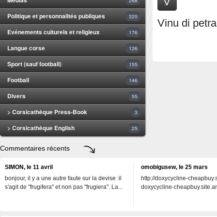
V
268
Politique et personnalités publiques
320
Vinu di petr
Evénements culturels et religieux
176
Langue corse
126
Sport (sauf football)
155
Football
146
Divers
55
> Corsicathèque Press-Book
3
> Corsicathèque English
25
Commentaires récents
SIMON, le 11 avril
omobigusew, le 25 mars
bonjour, il y a une autre faute sur la devise :il
http://doxycycline-cheapbuy.si
s'agit de "frugifera" et non pas "frugiera". La...
doxycycline-cheapbuy.site.an