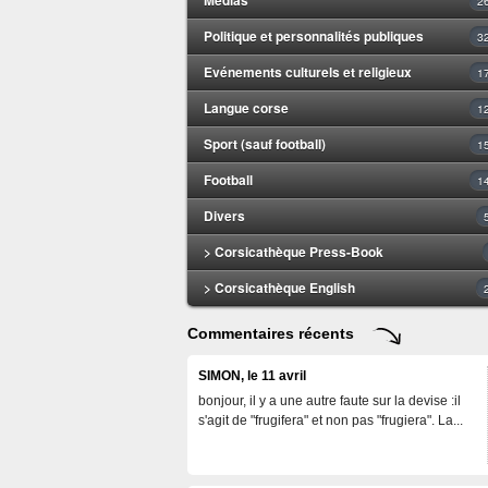
2
Politique et personnalités publiques
3
Evénements culturels et religieux
1
Langue corse
1
Sport (sauf football)
1
Football
1
Divers
> Corsicathèque Press-Book
> Corsicathèque English
Commentaires récents
SIMON
, le 11 avril
bonjour, il y a une autre faute sur la devise :il
s'agit de "frugifera" et non pas "frugiera". La...