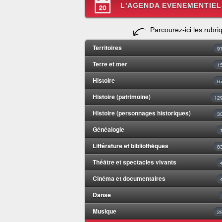
L'AGENDA EVENEMENTIEL
Parcourez-ici les rubri
Territoires
9
Terre et mer
1
Histoire
6
Histoire (patrimoine)
12
Histoire (personnages historiques)
3
Généalogie
Littérature et bibliothèques
8
Théâtre et spectacles vivants
Cinéma et documentaires
Danse
Musique
2