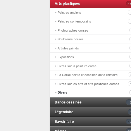
Arts plastiques
1
Peintres anciens
Peintres contemporains
Photographes corses
Sculpteurs corses
Artistes primés
Expositions
Livres sur la peinture corse
La Corse peinte et dessinée dans l'histoire
Livres sur les arts et arts plastiques corses
Divers
Bande dessinée
1
Légendaire
Savoir faire
1
Médias