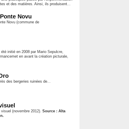
s et des matières. Ainsi, ils produisent...
e Ponte Novu
Ponte Novu (commune de
é initié en 2008 par Mario Sepulcre,
rmancemet en avant la création picturale,
Oro
près des bergeries ruinées de...
visuel
e visuel (novembre 2012).
Source : Alta
on.