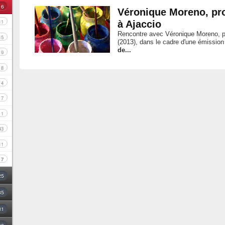
16
Véronique Moreno, pro
11
à Ajaccio
Rencontre avec Véronique Moreno, pr
15
(2013), dans le cadre d'une émissio
de...
9
8
4
7
1
43
11
7
25
35
31