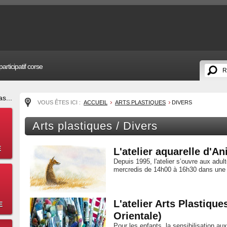
articipatif corse
s...
VOUS ÊTES ICI :
ACCUEIL
ARTS PLASTIQUES
DIVERS
Arts plastiques / Divers
E
L'atelier aquarelle d'An
Depuis 1995, l'atelier s’ouvre aux adult
mercredis de 14h00 à 16h30 dans une s
L'atelier Arts Plastiqu
E
Orientale)
Pour les enfants, la sensibilisation au