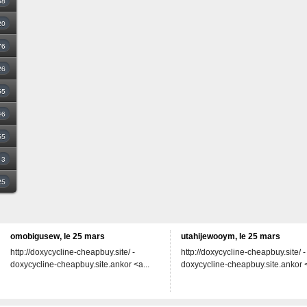
68
20
76
26
55
46
55
3
25
omobigusew, le 25 mars
utahijewooym, le 25 mars
http://doxycycline-cheapbuy.site/ -
http://doxycycline-cheapbuy.site/ -
doxycycline-cheapbuy.site.ankor <a...
doxycycline-cheapbuy.site.ankor <