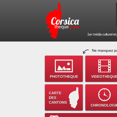
1er média culturel et p
Ne manquez pa
PHOTOTHEQUE
VIDEOTHEQU
CARTE
DES
CANTONS
CHRONOLOGI