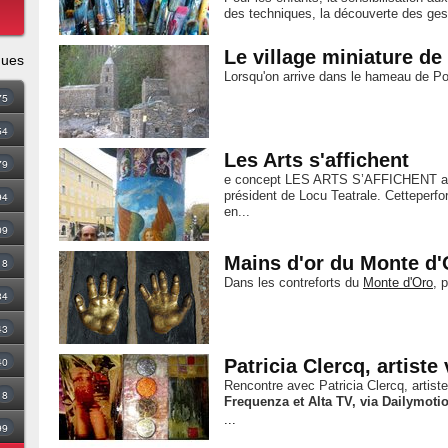
des techniques, la découverte des geste
Le village miniature d
ques
Lorsqu'on arrive dans le hameau de 
75
54
Les Arts s'affichent
79
e concept LES ARTS S’AFFICHENT a ét
président de Locu Teatrale. Cetteperfo
94
en...
09
Mains d'or du Monte d'
18
Dans les contreforts du
Monte d'Oro
, 
34
43
40
Patricia Clercq, artiste 
Rencontre avec Patricia Clercq, artist
8
Frequenza et Alta TV, via Dailymoti
...
99