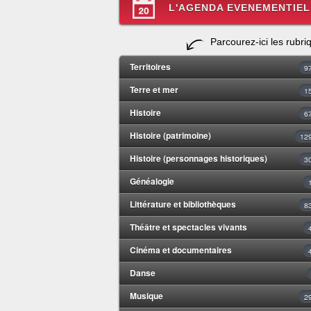
L'AGENDA EVENEMENTIEL
Parcourez-ici les rubri
Territoires
9
Terre et mer
1
Histoire
6
Histoire (patrimoine)
12
Histoire (personnages historiques)
3
Généalogie
Littérature et bibliothèques
8
Théâtre et spectacles vivants
Cinéma et documentaires
Danse
Musique
2