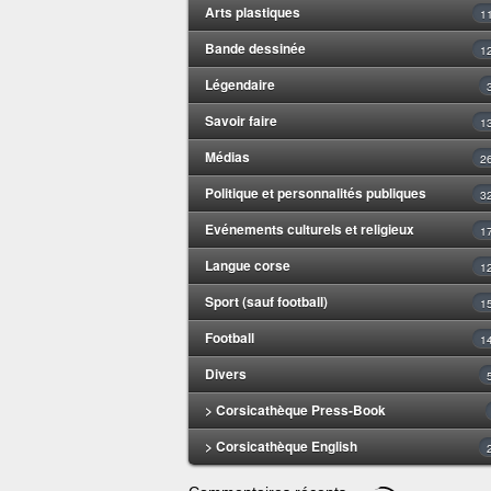
Arts plastiques
1
Bande dessinée
1
Légendaire
Savoir faire
1
Médias
2
Politique et personnalités publiques
3
Evénements culturels et religieux
1
Langue corse
1
Sport (sauf football)
1
Football
1
Divers
> Corsicathèque Press-Book
> Corsicathèque English