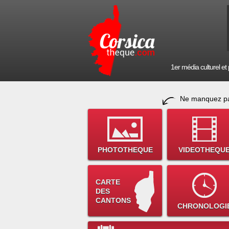
1er média culturel et p
Ne manquez pa
PHOTOTHEQUE
VIDEOTHEQU
CARTE
DES
CANTONS
CHRONOLOGI