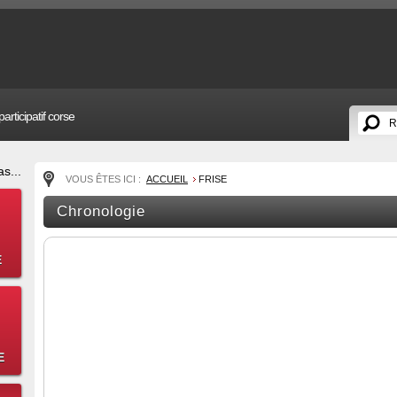
articipatif corse
s...
VOUS ÊTES ICI :
ACCUEIL
FRISE
Chronologie
E
E