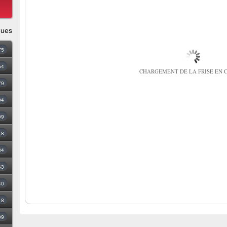
ques
75
54
CHARGEMENT DE LA FRISE EN C
79
94
09
18
34
43
40
8
99