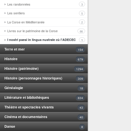
Les randonnées
3
Les sentiers
5
La Corse en Méditerranée
2
Livres sur le patrimoine de la Corse
66
I nostri paesi in lingua nustrale cù l'ADECEC
1
Terre et mer
154
Histoire
679
Histoire (patrimoine)
1294
Histoire (personnages historiques)
309
Généalogie
18
Littérature et bibliothèques
834
Théâtre et spectacles vivants
43
Cinéma et documentaires
40
Danse
8