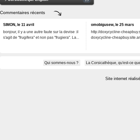
Commentaires récents
SIMON, le 11 avril
omobigusew, le 25 mars
bonjour, il y a une autre faute sur la devise :il
http://doxycycline-cheapbuy.si
s'agit de "frugifera" et non pas "frugiera". La...
doxycycline-cheapbuy.site.an
Qui sommes-nous ?
La Corsicathèque, qu'est-ce que
Site internet réalis