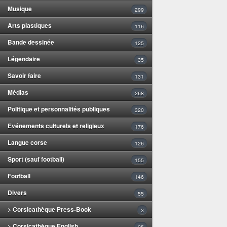
Musique
299
Arts plastiques
116
Bande dessinée
125
Légendaire
35
Savoir faire
131
Médias
268
Politique et personnalités publiques
320
Evénements culturels et religieux
176
Langue corse
126
Sport (sauf football)
155
Football
146
Divers
55
> Corsicathèque Press-Book
3
> Corsicathèque English
25