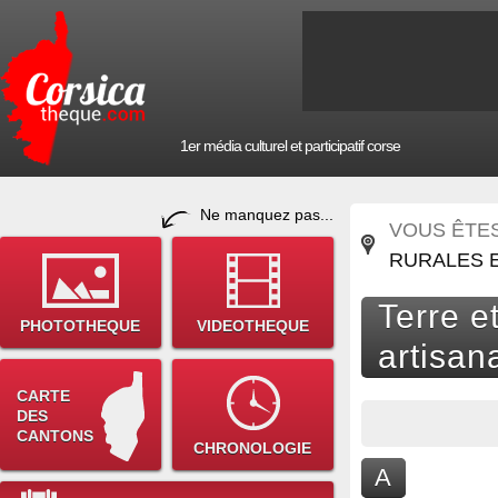
1er média culturel et participatif corse
Ne manquez pas...
VOUS ÊTES 
RURALES 
Terre e
PHOTOTHEQUE
VIDEOTHEQUE
artisan
CARTE
DES
CANTONS
CHRONOLOGIE
A