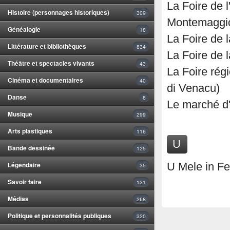
La Foire de l
Histoire (personnages historiques)
309
Montemaggi
Généalogie
18
La Foire de 
Littérature et bibliothèques
834
La Foire de l
Théâtre et spectacles vivants
43
La Foire rég
Cinéma et documentaires
40
di Venacu)
Danse
8
Le marché d
Musique
299
Arts plastiques
116
U
Bande dessinée
125
Légendaire
U Mele in Fe
35
Savoir faire
131
Médias
268
Politique et personnalités publiques
320