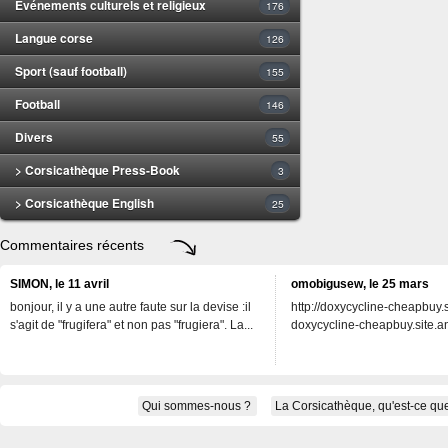
Evénements culturels et religieux
176
Langue corse
126
Sport (sauf football)
155
Football
146
Divers
55
> Corsicathèque Press-Book
3
> Corsicathèque English
25
Commentaires récents
SIMON, le 11 avril
omobigusew, le 25 mars
bonjour, il y a une autre faute sur la devise :il
http://doxycycline-cheapbuy.si
s'agit de "frugifera" et non pas "frugiera". La...
doxycycline-cheapbuy.site.an
Qui sommes-nous ?
La Corsicathèque, qu'est-ce que