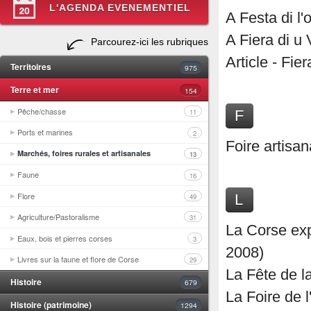
L'AGENDA EVENEMENTIEL
A Festa di l'
A Fiera di u 
Parcourez-ici les rubriques
Article - Fi
Territoires
975
Terre et mer
154
Pêche/chasse
F
11
Ports et marines
2
Foire artisan
Marchés, foires rurales et artisanales
13
Faune
16
Flore
L
49
Agriculture/Pastoralisme
31
La Corse expo
Eaux, bois et pierres corses
3
2008)
Livres sur la faune et flore de Corse
29
La Fête de la
Histoire
679
La Foire de 
Histoire (patrimoine)
1294