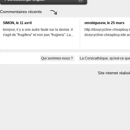
Commentaires récents
SIMON, le 11 avril
omobigusew, le 25 mars
bonjour, il y a une autre faute sur la devise :il
http://doxycycline-cheapbuy.si
s'agit de "frugifera" et non pas "frugiera". La...
doxycycline-cheapbuy.site.an
Qui sommes-nous ?
La Corsicathèque, qu'est-ce que
Site internet réalis