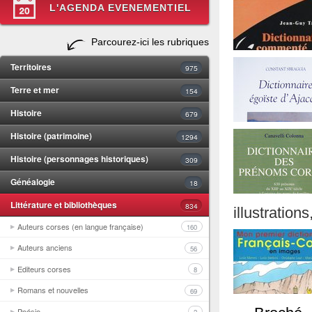
L'AGENDA EVENEMENTIEL
Parcourez-ici les rubriques
Territoires
975
Terre et mer
154
Histoire
679
Histoire (patrimoine)
1294
Histoire (personnages historiques)
309
Généalogie
18
Littérature et bibliothèques
834
illustrations,
Auteurs corses (en langue française)
160
Auteurs anciens
56
Editeurs corses
8
Romans et nouvelles
69
Poésie