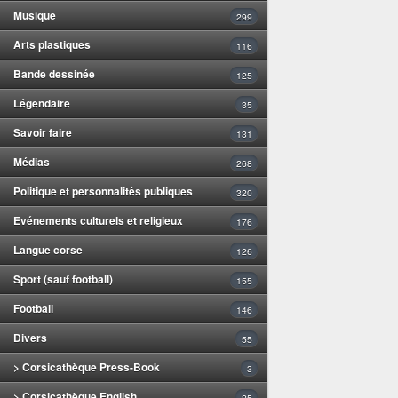
Musique
299
Arts plastiques
116
Bande dessinée
125
Légendaire
35
Savoir faire
131
Médias
268
Politique et personnalités publiques
320
Evénements culturels et religieux
176
Langue corse
126
Sport (sauf football)
155
Football
146
Divers
55
> Corsicathèque Press-Book
3
> Corsicathèque English
25