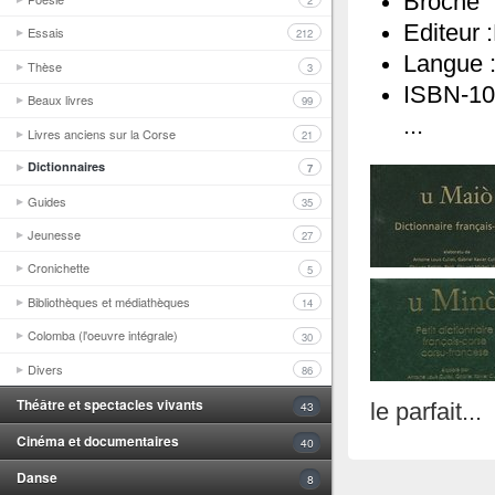
Broché
2
Editeur 
Essais
212
Langue 
Thèse
3
ISBN-10
Beaux livres
99
...
Livres anciens sur la Corse
21
Dictionnaires
7
Guides
35
Jeunesse
27
Cronichette
5
Bibliothèques et médiathèques
14
Colomba (l'oeuvre intégrale)
30
Divers
86
Théâtre et spectacles vivants
43
le parfait...
Cinéma et documentaires
40
Danse
8