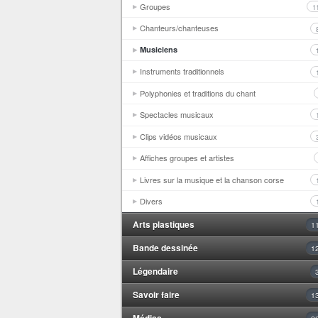
Groupes
1
Chanteurs/chanteuses
Musiciens
Instruments traditionnels
Polyphonies et traditions du chant
Spectacles musicaux
Clips vidéos musicaux
Affiches groupes et artistes
Livres sur la musique et la chanson corse
Divers
Arts plastiques
1
Bande dessinée
1
Légendaire
Savoir faire
1
Médias