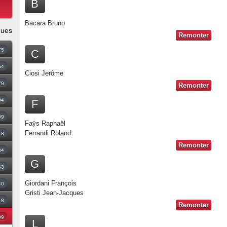
B
Bacara Bruno
ques
Remonter
75
C
54
Ciosi Jerôme
79
Remonter
94
F
09
Faÿs Raphaël
18
Ferrandi Roland
Remonter
34
G
43
40
Giordani François
Gristi Jean-Jacques
8
Remonter
99
L