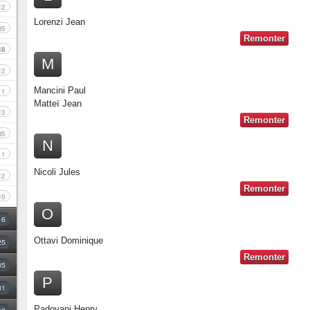
12
Lorenzi Jean
85
Remonter
18
M
12
Mancini Paul
1
Matteï Jean
13
Remonter
35
N
1
Nicoli Jules
12
Remonter
10
O
16
Ottavi Dominique
25
Remonter
35
P
31
Padovani Henry