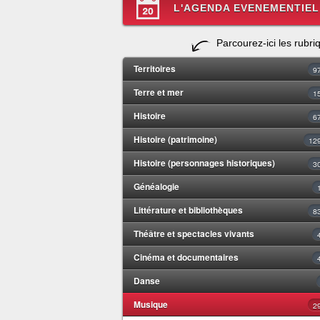
L'AGENDA EVENEMENTIEL
Parcourez-ici les rubri
Territoires
9
Terre et mer
1
Histoire
6
Histoire (patrimoine)
12
Histoire (personnages historiques)
3
Généalogie
Littérature et bibliothèques
8
Théâtre et spectacles vivants
Cinéma et documentaires
Danse
Musique
2