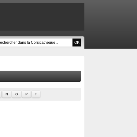
N
O
P
T