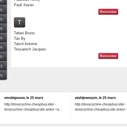
68
Paoli Xavier
20
Remonter
76
T
26
Tafani Bruno
55
Tao By
Tatich Antoine
46
Tessarech Jacques
Remonter
55
3
25
omobigusew, le 25 mars
utahijewooym, le 25 mars
http://doxycycline-cheapbuy.site/ -
http://doxycycline-cheapbuy.site/ -
doxycycline-cheapbuy.site.ankor <a...
doxycycline-cheapbuy.site.ankor <