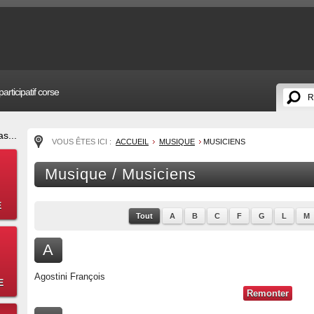
articipatif corse
s...
VOUS ÊTES ICI :
ACCUEIL
MUSIQUE
MUSICIENS
Musique / Musiciens
E
Tout
A
B
C
F
G
L
M
A
Agostini François
E
Remonter