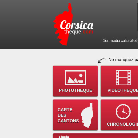
1er média culturel et p
Ne manquez pa
PHOTOTHEQUE
VIDEOTHEQU
CARTE
DES
CANTONS
CHRONOLOGI