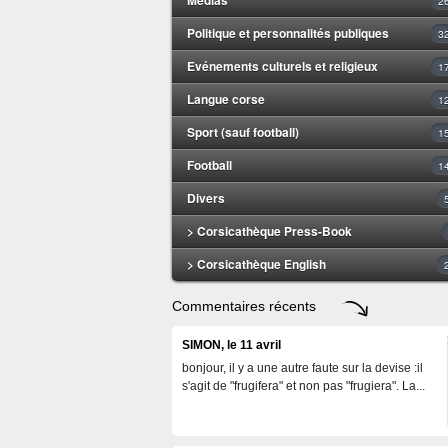
2
Politique et personnalités publiques
3
Evénements culturels et religieux
1
Langue corse
1
Sport (sauf football)
1
Football
1
Divers
> Corsicathèque Press-Book
> Corsicathèque English
Commentaires récents
SIMON, le 11 avril
bonjour, il y a une autre faute sur la devise :il
s'agit de "frugifera" et non pas "frugiera". La...