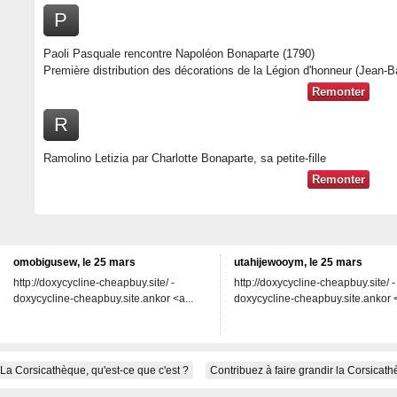
P
Paoli Pasquale rencontre Napoléon Bonaparte (1790)
Première distribution des décorations de la Légion d'honneur (Jean-B
Remonter
R
Ramolino Letizia par Charlotte Bonaparte, sa petite-fille
Remonter
omobigusew, le 25 mars
utahijewooym, le 25 mars
http://doxycycline-cheapbuy.site/ -
http://doxycycline-cheapbuy.site/ -
doxycycline-cheapbuy.site.ankor <a...
doxycycline-cheapbuy.site.ankor <
La Corsicathèque, qu'est-ce que c'est ?
Contribuez à faire grandir la Corsicat