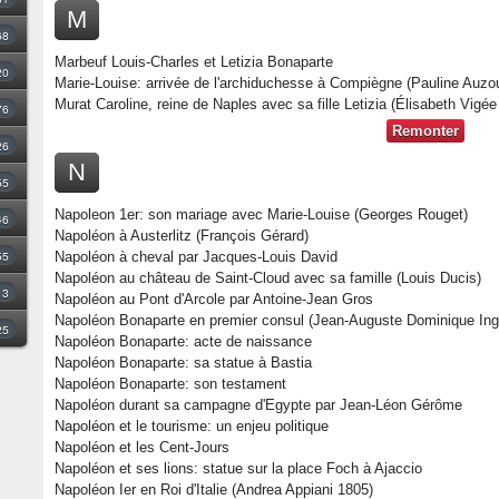
M
68
Marbeuf Louis-Charles et Letizia Bonaparte
20
Marie-Louise: arrivée de l'archiduchesse à Compiègne (Pauline Auzo
Murat Caroline, reine de Naples avec sa fille Letizia (Élisabeth Vigée
76
Remonter
26
N
55
Napoleon 1er: son mariage avec Marie-Louise (Georges Rouget)
46
Napoléon à Austerlitz (François Gérard)
55
Napoléon à cheval par Jacques-Louis David
Napoléon au château de Saint-Cloud avec sa famille (Louis Ducis)
3
Napoléon au Pont d'Arcole par Antoine-Jean Gros
Napoléon Bonaparte en premier consul (Jean-Auguste Dominique Ing
25
Napoléon Bonaparte: acte de naissance
Napoléon Bonaparte: sa statue à Bastia
Napoléon Bonaparte: son testament
Napoléon durant sa campagne d'Egypte par Jean-Léon Gérôme
Napoléon et le tourisme: un enjeu politique
Napoléon et les Cent-Jours
Napoléon et ses lions: statue sur la place Foch à Ajaccio
Napoléon Ier en Roi d'Italie (Andrea Appiani 1805)