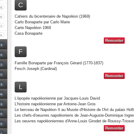
C
73
Cahiers du bicentenaire de Napoléon (1969)
26
Carlo Bonaparte par Carlo Marie
10
Carte Napoléon 1969
Casa Bonaparte
04
Remonter
18
F
34
Famille Bonaparte par François Gérard (1770-1837)
43
Fesch Joseph (Cardinal)
40
Remonter
8
L
99
L'épopée napoléonienne par Jacques-Louis David
16
L'histoire napoléonienne par Antoine-Jean Gros
Le berceau de Napoléon II au Musée d'Histoire de l'Art du palais Hof
25
Les chefs-d'oeuvres napoléoniens de Jean-Auguste-Dominique Ingre
Les oeuvres napoléoniennes d'Anne-Louis Girodet de Roussy-Trioso
35
Remonter
31