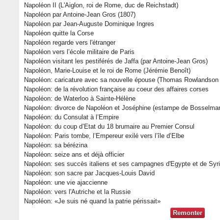
Napoléon II (L'Aiglon, roi de Rome, duc de Reichstadt)
Napoléon par Antoine-Jean Gros (1807)
Napoléon par Jean-Auguste Dominique Ingres
Napoléon quitte la Corse
Napoléon regarde vers l'étranger
Napoléon vers l’école militaire de Paris
Napoléon visitant les pestiférés de Jaffa (par Antoine-Jean Gros)
Napoléon, Marie-Louise et le roi de Rome (Jérémie Benoît)
Napoléon: caricature avec sa nouvelle épouse (Thomas Rowlandson
Napoléon: de la révolution française au coeur des affaires corses
Napoléon: de Waterloo à Sainte-Hélène
Napoléon: divorce de Napoléon et Joséphine (estampe de Bosselman
Napoléon: du Consulat à l’Empire
Napoléon: du coup d’Etat du 18 brumaire au Premier Consul
Napoléon: Paris tombe, l’Empereur exilé vers l’île d’Elbe
Napoléon: sa bérézina
Napoléon: seize ans et déjà officier
Napoléon: ses succès italiens et ses campagnes d'Egypte et de Syr
Napoléon: son sacre par Jacques-Louis David
Napoléon: une vie ajaccienne
Napoléon: vers l'Autriche et la Russie
Napoléon: «Je suis né quand la patrie périssait»
Remonter