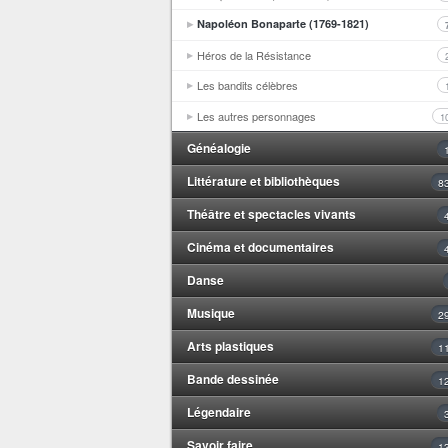
Napoléon Bonaparte (1769-1821)
Héros de la Résistance
Les bandits célèbres
Les autres personnages
1
Généalogie
Littérature et bibliothèques
8
Théâtre et spectacles vivants
Cinéma et documentaires
Danse
Musique
2
Arts plastiques
1
Bande dessinée
1
Légendaire
Savoir faire
1