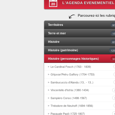
L'AGENDA EVENEMENTIEL
Parcourez-ici les rubri
Territoires
9
Terre et mer
1
Histoire
6
Histoire (patrimoine)
12
Histoire (personnages historiques)
3
Le Cardinal Fesch (1763 - 1839)
Ghjuvan'Petru Gaffory (1704-1753)
Sambucucciu d'Alandu (13.. - 13..)
Vincentello d'Istria (1380-1434)
Sampiero Corso (1498-1567)
Théodore de Neuhoff (1694-1856)
Pasquale Paoli (1725-1807)