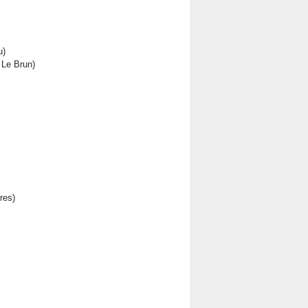
u)
 Le Brun)
res)