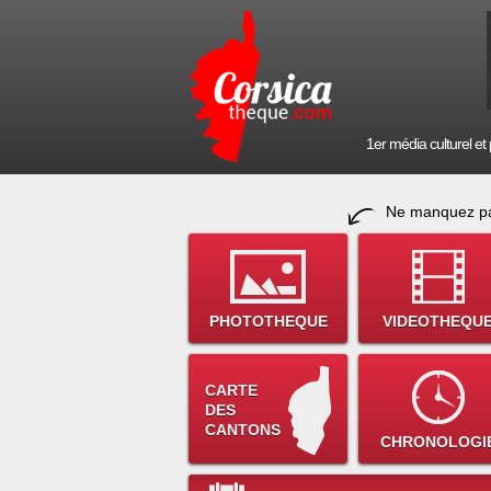
1er média culturel et p
Ne manquez pa
PHOTOTHEQUE
VIDEOTHEQU
CARTE
DES
CANTONS
CHRONOLOGI