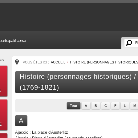
articipatif corse
s...
VOUS ÊTES ICI :
ACCUEIL
HISTOIRE (PERSONNAGES HISTORIQUES
Histoire (personnages historiques) 
(1769-1821)
E
Tout
A
B
C
F
L
M
A
E
Ajaccio : La place d'Austerlitz