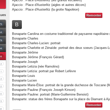
Ajaccio : Place d'Austerlitz (les grands escaliers)
Ajaccio : Place d'Austerlitz (aigles et autres décors)
Ajaccio : Place d'Austerlitz (la grotte Napoléon)
ques
Remonter
B
75
54
Bonaparte Carolina en costume traditionnel de paysanne napolitain
Bonaparte Charles
79
Bonaparte Charles-Lucien: portrait
Bonaparte Charlotte et Zénaïde: portrait des deux soeurs (Jacques-L
94
Bonaparte Jérôme
09
Bonaparte Jérôme (François Gérard)
Bonaparte Joseph
2
Bonaparte Letizia (née Ramolino)
Bonaparte Letizia: portrait par Robert Lefèvre
1
Bonaparte Louis
2
Bonaparte Lucien
Bonaparte Marie-Élise: portrait de la grande duchesse de Toscane (M
12
Bonaparte Pauline (François Joseph Kinson)
10
Bonaparte Pauline: portrait (Marie-Guillemine Benoist)
Bonaparte: statue des frères Bonaparte sur la place du Diamant à Aj
5
Remonter
64