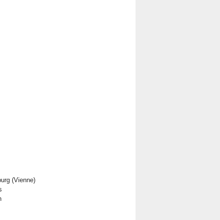
burg (Vienne)
s
n