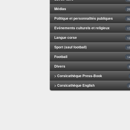
Médias
2
Politique et personnalités publiques
3
Evénements culturels et religieux
1
Langue corse
1
Sport (sauf football)
1
Football
1
Divers
> Corsicathèque Press-Book
> Corsicathèque English