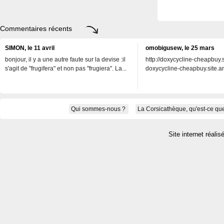
Commentaires récents
SIMON, le 11 avril
omobigusew, le 25 mars
bonjour, il y a une autre faute sur la devise :il
http://doxycycline-cheapbuy.si
s'agit de "frugifera" et non pas "frugiera". La...
doxycycline-cheapbuy.site.an
Qui sommes-nous ?
La Corsicathèque, qu'est-ce que
Site internet réalis