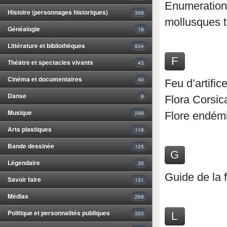
Enumeration 
Histoire (personnages historiques)
309
mollusques t
Généalogie
18
Littérature et bibliothèques
834
F
Théâtre et spectacles vivants
43
Cinéma et documentaires
40
Feu d’artific
Danse
8
Flora Corsic
Musique
299
Flore endém
Arts plastiques
116
Bande dessinée
125
G
Légendaire
35
Guide de la 
Savoir faire
131
Médias
268
Politique et personnalités publiques
320
L