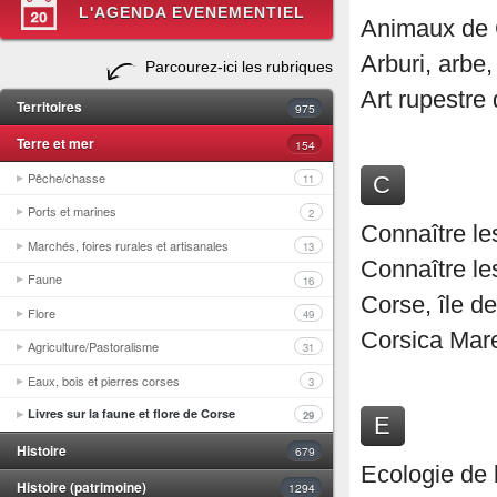
L'AGENDA EVENEMENTIEL
Animaux de
Arburi, arbe,
Parcourez-ici les rubriques
Art rupestre
Territoires
975
Terre et mer
154
Pêche/chasse
C
11
Ports et marines
2
Connaître le
Marchés, foires rurales et artisanales
13
Connaître le
Faune
16
Corse, île de
Flore
49
Corsica Mar
Agriculture/Pastoralisme
31
Eaux, bois et pierres corses
3
Livres sur la faune et flore de Corse
29
E
Histoire
679
Ecologie de 
Histoire (patrimoine)
1294