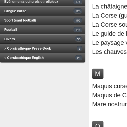
Evénements culturels et religieux
176
La châtaign
Langue corse
126
La Corse (gui
Sport (sauf football)
155
La Corse sou
Football
146
Le guide de 
Divers
55
Le paysage v
> Corsicathèque Press-Book
3
Les chauves
> Corsicathèque English
25
M
Maquis cors
Maquis de C
Mare nostrum
O