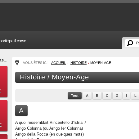
articipatif corse
s...
VOUS ÊTES ICI :
ACCUEIL
HISTOIRE
MOYEN-AGE
Histoire / Moyen-Age
E
Tout
A
B
C
G
I
L
A
A quoi ressemblait Vincentello d'Istria ?
E
Arrigo Colonna (ou Arrigo Ier Colonna)
Arrigo della Rocca (en quelques mots)