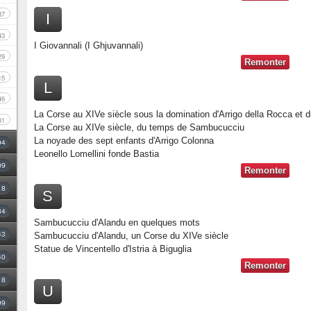
87
I
43
I Giovannali (I Ghjuvannali)
29
Remonter
15
L
46
La Corse au XIVe siècle sous la domination d'Arrigo della Rocca et d
31
La Corse au XIVe siècle, du temps de Sambucucciu
La noyade des sept enfants d'Arrigo Colonna
94
Leonello Lomellini fonde Bastia
09
Remonter
18
S
34
Sambucucciu d'Alandu en quelques mots
43
Sambucucciu d'Alandu, un Corse du XIVe siècle
Statue de Vincentello d'Istria à Biguglia
40
Remonter
8
U
99