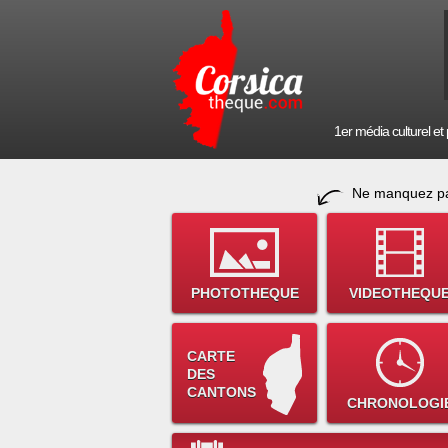
1er média culturel et p
Ne manquez pa
PHOTOTHEQUE
VIDEOTHEQU
CARTE
DES
CANTONS
CHRONOLOGI