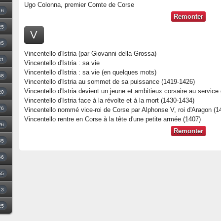
Ugo Colonna, premier Comte de Corse
16
Remonter
25
V
35
Vincentello d'Istria (par Giovanni della Grossa)
31
Vincentello d'Istria : sa vie
Vincentello d'Istria : sa vie (en quelques mots)
68
Vincentello d'Istria au sommet de sa puissance (1419-1426)
Vincentello d'Istria devient un jeune et ambitieux corsaire au service
20
Vincentello d'Istria face à la révolte et à la mort (1430-1434)
76
Vincentello nommé vice-roi de Corse par Alphonse V, roi d'Aragon (1
Vincentello rentre en Corse à la tête d'une petite armée (1407)
26
Remonter
55
46
55
3
25