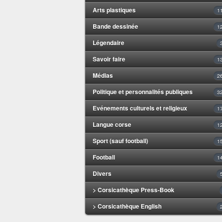
Arts plastiques
1
Bande dessinée
1
Légendaire
Savoir faire
1
Médias
2
Politique et personnalités publiques
3
Evénements culturels et religieux
1
Langue corse
1
Sport (sauf football)
1
Football
1
Divers
> Corsicathèque Press-Book
> Corsicathèque English