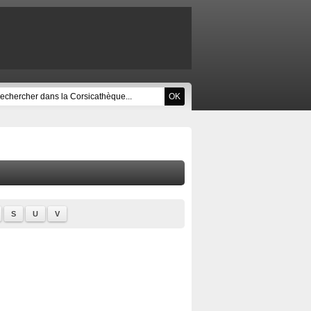
S
U
V