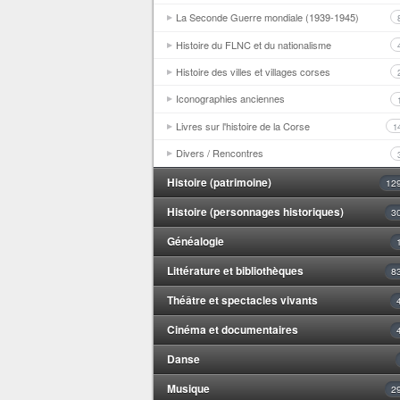
La Seconde Guerre mondiale (1939-1945)
Histoire du FLNC et du nationalisme
Histoire des villes et villages corses
Iconographies anciennes
Livres sur l'histoire de la Corse
1
Divers / Rencontres
Histoire (patrimoine)
12
Histoire (personnages historiques)
3
Généalogie
Littérature et bibliothèques
8
Théâtre et spectacles vivants
Cinéma et documentaires
Danse
Musique
2