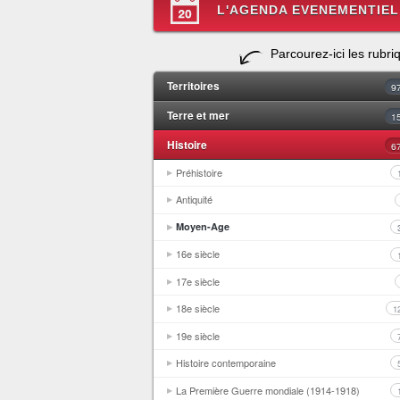
L'AGENDA EVENEMENTIEL
Parcourez-ici les rubri
Territoires
9
Terre et mer
1
Histoire
6
Préhistoire
Antiquité
Moyen-Age
16e siècle
17e siècle
18e siècle
1
19e siècle
Histoire contemporaine
La Première Guerre mondiale (1914-1918)