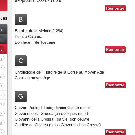
Arrigo della Rocca : sa vie
Remonter
ques
B
75
Bataille de la Meloria (1284)
Bianco Colonna
54
Boniface II de Toscane
79
Remonter
13
C
4
Chronologie de l'Histoire de la Corse au Moyen Age
30
Corte au moyen-âge
Remonter
12
G
4
21
Giovan Paolo di Leca, dernier Comte corse
Giovanni della Grossa (en quelques mots)
76
Giovanni della Grossa : sa vie, son oeuvre
51
Giudice de Cinarca (selon Giovanni della Grossa)
17
Remonter