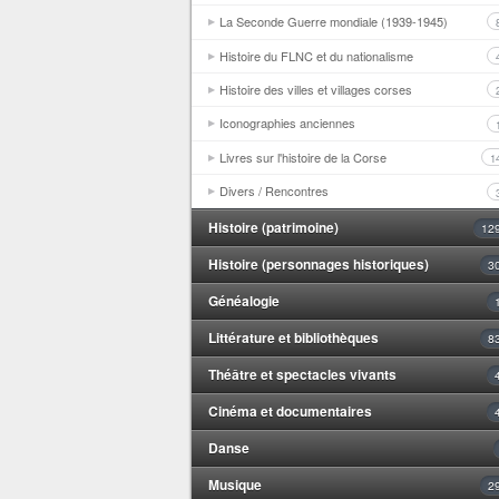
La Seconde Guerre mondiale (1939-1945)
Histoire du FLNC et du nationalisme
Histoire des villes et villages corses
Iconographies anciennes
Livres sur l'histoire de la Corse
1
Divers / Rencontres
Histoire (patrimoine)
12
Histoire (personnages historiques)
3
Généalogie
Littérature et bibliothèques
8
Théâtre et spectacles vivants
Cinéma et documentaires
Danse
Musique
2