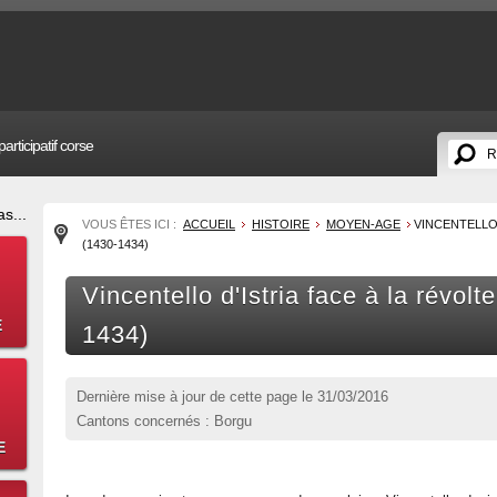
articipatif corse
s...
VOUS ÊTES ICI :
ACCUEIL
HISTOIRE
MOYEN-AGE
VINCENTELLO 
(1430-1434)
Vincentello d'Istria face à la révolt
E
1434)
Dernière mise à jour de cette page le
31/03/2016
Cantons concernés : Borgu
E