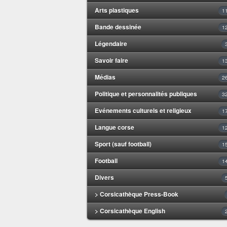
Arts plastiques
1
Bande dessinée
1
Légendaire
Savoir faire
1
Médias
2
Politique et personnalités publiques
3
Evénements culturels et religieux
1
Langue corse
1
Sport (sauf football)
1
Football
1
Divers
> Corsicathèque Press-Book
> Corsicathèque English