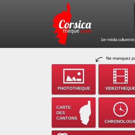
1er média culturel et p
Ne manquez pa
PHOTOTHEQUE
VIDEOTHEQU
CARTE
DES
CANTONS
CHRONOLOGI