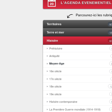
L'AGENDA EVENEMENTIEL
Parcourez-ici les rubri
Territoires
9
Terre et mer
1
Histoire
6
Préhistoire
Antiquité
Moyen-Age
16e siècle
17e siècle
18e siècle
1
19e siècle
Histoire contemporaine
La Première Guerre mondiale (1914-1918)