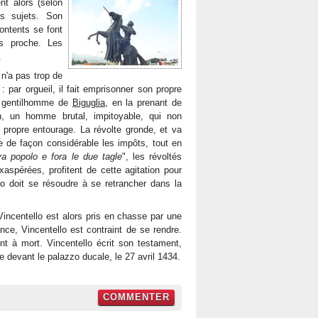
nt alors (selon
s sujets. Son
ontents se font
s proche. Les
.
 n'a pas trop de
par orgueil, il fait emprisonner son propre
'un gentilhomme de
Biguglia
, en la prenant de
n, un homme brutal, impitoyable, qui non
 propre entourage. La révolte gronde, et va
e de façon considérable les impôts, tout en
va popolo e fora le due tagle
", les révoltés
xaspérées, profitent de cette agitation pour
lo doit se résoudre à se retrancher dans la
e Vincentello est alors pris en chasse par une
ce, Vincentello est contraint de se rendre.
nt à mort. Vincentello écrit son testament,
te devant le palazzo ducale, le 27 avril 1434.
COMMENTER