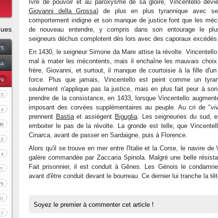
Ivre de pouvoir et au paroxysme de sa gloire, Vincentello devie
Giovanni della Grossa
) de plus en plus tyrannique avec se
comportement indigne et son manque de justice font que les méc
ques
de nouveau entendre, y compris dans son entourage le plu
seigneurs déchus complotent dès lors avec des caporaux excédés
75
En 1430, le seigneur Simone da Mare attise la révolte. Vincentello
mal à mater les mécontents, mais il enchaîne les mauvais choix : 
54
frère, Giovanni, et surtout, il manque de courtoisie à la fille d
79
force. Plus que jamais, Vincentello est peint comme un tyra
seulement n'applique pas la justice, mais en plus fait peur à son
13
prendre de la consistance, en 1433, lorsque Vincentello augment
imposant des corvées supplémentaires au peuple. Au cri de "
vi
4
prennent
Bastia
et assiègent
Biguglia
. Les seigneuries du sud, e
30
emboiter le pas de la révolte. La gronde est telle, que Vincentel
Cinarca, avant de passer en Sardaigne, puis à Florence.
12
Alors qu'il se trouve en mer entre l'Italie et la Corse, le navire d
4
galère commandée par Zaccaria Spinola. Malgré une belle résistan
Fait prisonnier, il est conduit à Gênes. Les Génois le condamne
21
avant d'être conduit devant le bourreau. Ce dernier lui tranche la tê
76
51
Soyez le premier à commenter cet article !
17