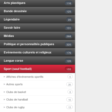
Arts plastiques
116
Bande dessinée
125
Légendaire
35
Savoir faire
131
Médias
268
Politique et personnalités publiques
320
Evénements culturels et religieux
176
Langue corse
126
Sport (sauf football)
155
Affiches d'événements sportifs
6
Autres sports
26
Clubs de basket
8
Clubs de handball
16
Clubs de rugby
13