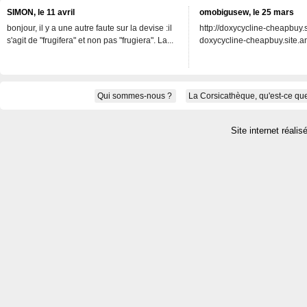
SIMON, le 11 avril
omobigusew, le 25 mars
bonjour, il y a une autre faute sur la devise :il
http://doxycycline-cheapbuy.si
s'agit de "frugifera" et non pas "frugiera". La...
doxycycline-cheapbuy.site.an
Qui sommes-nous ?
La Corsicathèque, qu'est-ce que
Site internet réalis