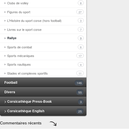
Clubs de volley
8
Figures du sport
27
L'Histoire du sport corse (hors football)
3
Livres sur le sport corse
7
Rallye
3
Sports de combat
6
Sports mécaniques
17
Sports nautiques
4
Stades et complexes sportifs
11
Football
146
Divers
55
> Corsicathèque Press-Book
3
> Corsicathèque English
25
Commentaires récents