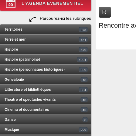
L'AGENDA EVENEMENTIEL
R
Parcourez-ici les rubriques
Rencontre av
Territoires
975
Terre et mer
154
Histoire
679
Histoire (patrimoine)
1294
Histoire (personnages historiques)
309
Généalogie
18
Littérature et bibliothèques
834
Théâtre et spectacles vivants
43
Cinéma et documentaires
40
Danse
8
Musique
299