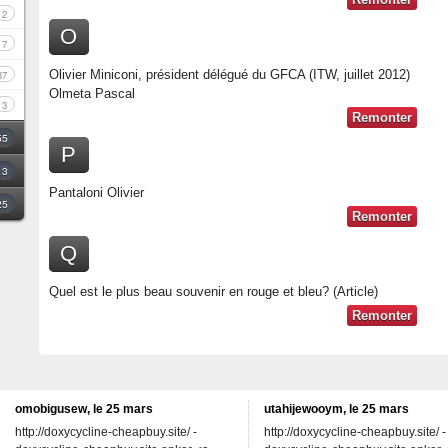
2
O
7
Olivier Miniconi, président délégué du GFCA (ITW, juillet 2012)
37
Olmeta Pascal
3
Remonter
55
P
3
Pantaloni Olivier
25
Remonter
Q
Quel est le plus beau souvenir en rouge et bleu? (Article)
Remonter
omobigusew, le 25 mars
utahijewooym, le 25 mars
http://doxycycline-cheapbuy.site/ -
http://doxycycline-cheapbuy.site/ -