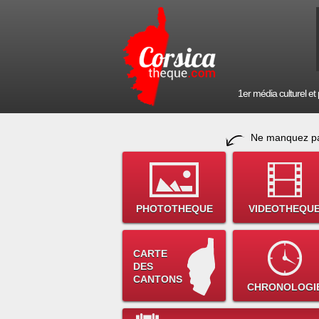
1er média culturel et p
Ne manquez pa
PHOTOTHEQUE
VIDEOTHEQU
CARTE
DES
CANTONS
CHRONOLOGI