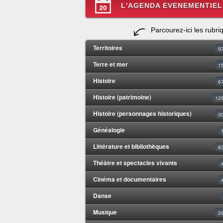
L'AGENDA EVENEMENTIEL
Parcourez-ici les rubri
Territoires
9
Terre et mer
1
Histoire
6
Histoire (patrimoine)
12
Histoire (personnages historiques)
3
Généalogie
Littérature et bibliothèques
8
Théâtre et spectacles vivants
Cinéma et documentaires
Danse
Musique
2