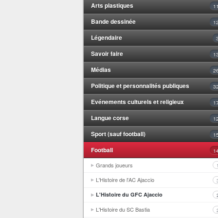
Arts plastiques
1
Bande dessinée
1
Légendaire
Savoir faire
1
Médias
2
Politique et personnalités publiques
3
Evénements culturels et religieux
1
Langue corse
1
Sport (sauf football)
1
Football
1
Grands joueurs
L'Histoire de l'AC Ajaccio
L'Histoire du GFC Ajaccio
L'Histoire du SC Bastia