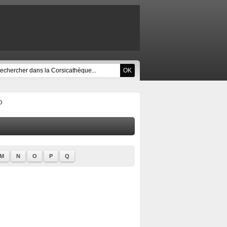
O
M
N
O
P
Q