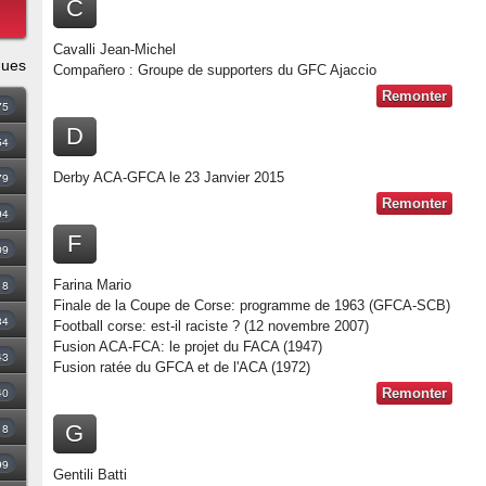
C
Cavalli Jean-Michel
ques
Compañero : Groupe de supporters du GFC Ajaccio
Remonter
75
D
54
79
Derby ACA-GFCA le 23 Janvier 2015
Remonter
94
F
09
18
Farina Mario
Finale de la Coupe de Corse: programme de 1963 (GFCA-SCB)
34
Football corse: est-il raciste ? (12 novembre 2007)
Fusion ACA-FCA: le projet du FACA (1947)
43
Fusion ratée du GFCA et de l'ACA (1972)
40
Remonter
8
G
99
Gentili Batti