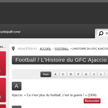
articipatif corse
s...
VOUS ÊTES ICI :
ACCUEIL
FOOTBALL
L'HISTOIRE DU GFC AJACCI
Football / L'Histoire du GFC Ajaccio
E
Tout
A
C
D
F
G
J
L
A
Ajaccio: « Ce n’est plus du football, c’est la guerre ! » (1934)
E
Remonter