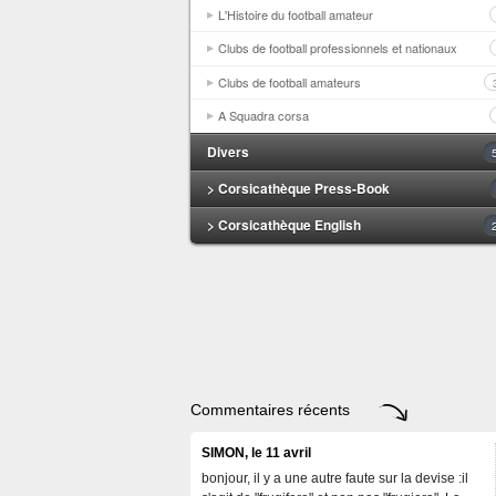
L'Histoire du football amateur
Clubs de football professionnels et nationaux
Clubs de football amateurs
A Squadra corsa
Divers
> Corsicathèque Press-Book
> Corsicathèque English
Commentaires récents
SIMON, le 11 avril
bonjour, il y a une autre faute sur la devise :il