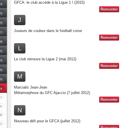
GFCA: le club accède à la Ligue 1 ! (2015)
16
Remonter
25
J
35
Joueurs de couleur dans le football corse
31
Remonter
68
L
20
Le club retrouve la Ligue 2 (mai 2012)
76
Remonter
26
M
55
Marcialis Jean-Jean
46
Métamorphose du GFC Ajaccio (7 juillet 2012)
15
Remonter
39
N
20
Nouveau défi pour le GFCA (juillet 2012)
23
Remonter