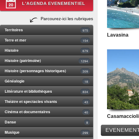
L'AGENDA EVENEMENTIEL
Parcourez-ici les rubriques
Territoires
975
Lavasina
Terre et mer
154
Histoire
679
Histoire (patrimoine)
1294
Histoire (personnages historiques)
309
Généalogie
18
Littérature et bibliothèques
834
Théâtre et spectacles vivants
43
Cinéma et documentaires
40
Casamaccioli
Danse
8
EVENEMENT
Musique
299