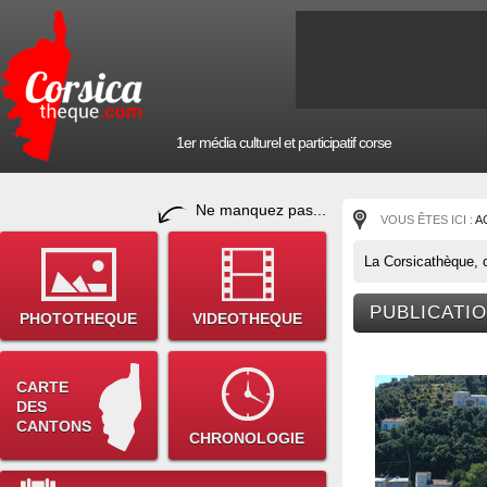
1er média culturel et participatif corse
Ne manquez pas...
VOUS ÊTES ICI :
A
La Corsicathèque, c
PUBLICATIO
PHOTOTHEQUE
VIDEOTHEQUE
CARTE
DES
CANTONS
CHRONOLOGIE