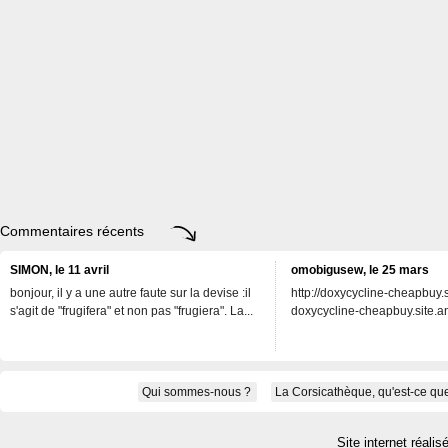
Commentaires récents
SIMON, le 11 avril
omobigusew, le 25 mars
bonjour, il y a une autre faute sur la devise :il
http://doxycycline-cheapbuy.si
s'agit de "frugifera" et non pas "frugiera". La...
doxycycline-cheapbuy.site.an
Qui sommes-nous ?
La Corsicathèque, qu'est-ce que
Site internet réalis