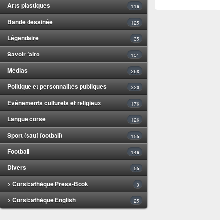
Arts plastiques
116
Bande dessinée
125
Légendaire
35
Savoir faire
131
Médias
268
Politique et personnalités publiques
320
Evénements culturels et religieux
176
Langue corse
126
Sport (sauf football)
155
Football
146
Divers
55
> Corsicathèque Press-Book
3
> Corsicathèque English
25