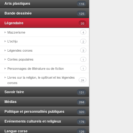
Arts plastiques
116
Bande dessinée
125
Légendaire
35
Mazzerisme
4
L'ochju
2
Légendes corses
3
Contes populaires
1
Personnages de littérature ou de fiction
1
Livres sur la religion, le spitiruel et les légendes
24
corses
Savoir faire
131
Médias
268
Politique et personnalités publiques
320
Evénements culturels et religieux
176
Langue corse
126