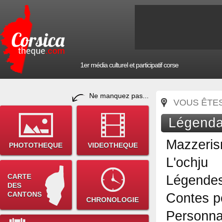
1er média culturel et participatif corse
Ne manquez pas...
VOUS ÊTES 
Légendai
Mazzeri
PHOTOTHEQUE
VIDEOTHEQUE
L'ochju
CARTE
Légendes
DES
CANTONS
Contes p
CHRONOLOGIE
Personnag