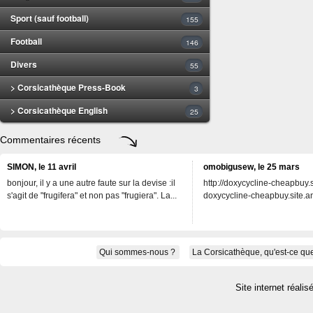
Sport (sauf football)
155
Football
146
Divers
55
> Corsicathèque Press-Book
3
> Corsicathèque English
25
Commentaires récents
SIMON, le 11 avril
omobigusew, le 25 mars
bonjour, il y a une autre faute sur la devise :il
http://doxycycline-cheapbuy.si
s'agit de "frugifera" et non pas "frugiera". La...
doxycycline-cheapbuy.site.an
Qui sommes-nous ?
La Corsicathèque, qu'est-ce que
Site internet réalis