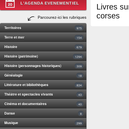
L'AGENDA EVENEMENTIEL
Livres sur
corses
Parcourez-ici les rubriques
Territoires
975
Terre et mer
154
Histoire
679
Histoire (patrimoine)
1294
Histoire (personnages historiques)
309
Généalogie
18
Littérature et bibliothèques
834
Théâtre et spectacles vivants
43
Cinéma et documentaires
40
Danse
8
Musique
299