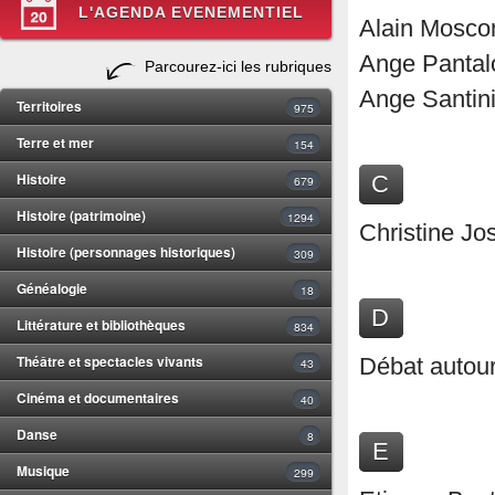
L'AGENDA EVENEMENTIEL
Alain Mosco
Ange Pantalo
Parcourez-ici les rubriques
Ange Santini
Territoires
975
Terre et mer
154
Histoire
C
679
Histoire (patrimoine)
1294
Christine Jo
Histoire (personnages historiques)
309
Généalogie
18
D
Littérature et bibliothèques
834
Théâtre et spectacles vivants
Débat autou
43
Cinéma et documentaires
40
Danse
8
E
Musique
299