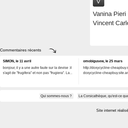
V
Vanina Pieri
Vincent Carl
Commentaires récents
SIMON, le 11 avril
omobigusew, le 25 mars
bonjour, il y a une autre faute sur la devise :il
http://doxycycline-cheapbuy.si
s'agit de "frugifera" et non pas "frugiera". La...
doxycycline-cheapbuy.site.an
Qui sommes-nous ?
La Corsicathèque, qu'est-ce que
Site internet réalis