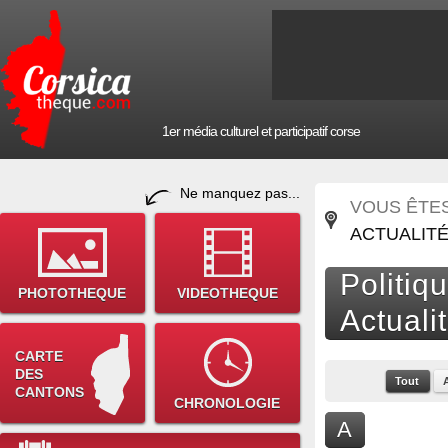
1er média culturel et participatif corse
Ne manquez pas...
VOUS ÊTES 
ACTUALITÉ
Politiq
PHOTOTHEQUE
VIDEOTHEQUE
Actuali
CARTE
DES
Tout
CANTONS
CHRONOLOGIE
A