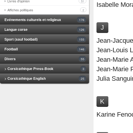
Livres d'opinion
51
Isabelle Mor
Affiches politiques
2
Evénements culturels et religieux
176
J
Langue corse
126
Sport (sauf football)
Jean-Jacques
155
Football
Jean-Louis Lu
146
Divers
Jean-Marie A
55
Jean-Marie P
> Corsicathèque Press-Book
3
Julia Sangui
> Corsicathèque English
25
K
Karine Fenoc