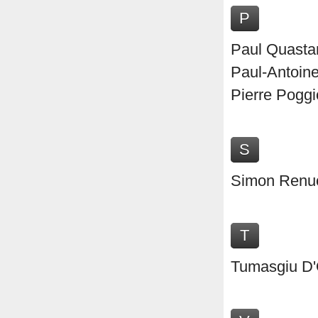
P
Paul Quastan
Paul-Antoine
Pierre Poggi
S
Simon Renucc
T
Tumasgiu D'O