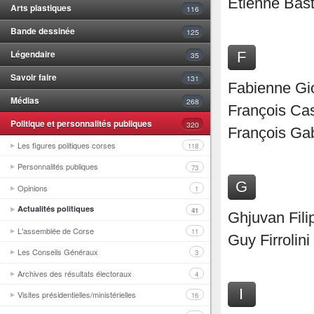
Etienne Bast
Arts plastiques
116
Bande dessinée
125
Légendaire
F
35
Savoir faire
131
Fabienne Gio
Médias
268
François Cas
Politique et personnalités publiques
320
François Gab
Les figures politiques corses
118
Personnalités publiques
73
G
Opinions
1
Actualités politiques
41
Ghjuvan Fili
L'assemblée de Corse
11
Guy Firrolin
Les Conseils Généraux
3
Archives des résultats électoraux
4
I
Visites présidentielles/ministérielles
16