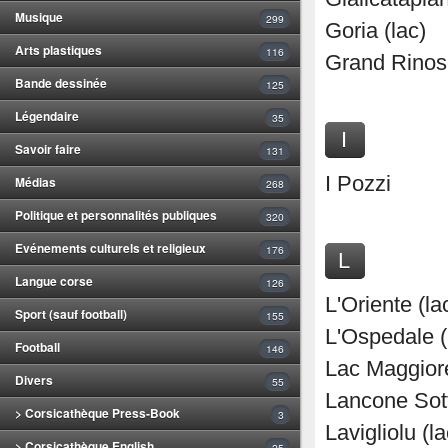
Musique
299
Goria (lac)
Arts plastiques
116
Grand Rinoso
Bande dessinée
125
Légendaire
35
I
Savoir faire
131
I Pozzi
Médias
268
Politique et personnalités publiques
320
Evénements culturels et religieux
176
L
Langue corse
126
L'Oriente (la
Sport (sauf football)
155
L'Ospedale (
Football
146
Lac Maggior
Divers
55
Lancone Sott
> Corsicathèque Press-Book
3
Lavigliolu (la
> Corsicathèque English
25