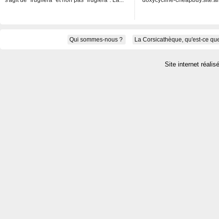
s'agit de "frugifera" et non pas "frugiera". La...
doxycycline-cheapbuy.site.an
Qui sommes-nous ?
La Corsicathèque, qu'est-ce que
Site internet réalis