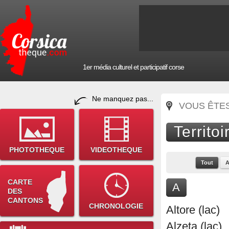
1er média culturel et participatif corse
Ne manquez pas...
VOUS ÊTES 
Territoi
PHOTOTHEQUE
VIDEOTHEQUE
Tout
CARTE
A
DES
CANTONS
CHRONOLOGIE
Altore (lac)
Alzeta (lac)