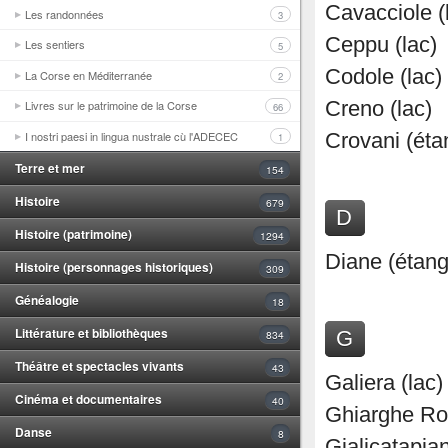
Cavacciole (
Les randonnées
3
Ceppu (lac)
Les sentiers
5
Codole (lac)
La Corse en Méditerranée
2
Creno (lac)
Livres sur le patrimoine de la Corse
66
I nostri paesi in lingua nustrale cù l'ADECEC
Crovani (éta
1
Terre et mer
154
Histoire
679
D
Histoire (patrimoine)
1294
Diane (étang
Histoire (personnages historiques)
309
Généalogie
18
Littérature et bibliothèques
G
834
Théâtre et spectacles vivants
43
Galiera (lac)
Cinéma et documentaires
40
Ghiarghe Ros
Danse
8
Gialicatapia