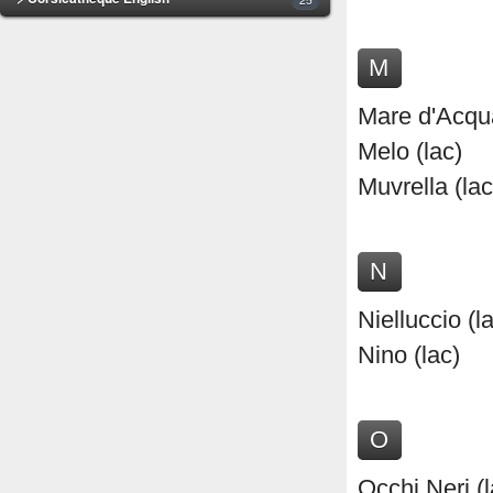
M
Mare d'Acqua
Melo (lac)
Muvrella (lac
N
Nielluccio (l
Nino (lac)
O
Occhi Neri (l