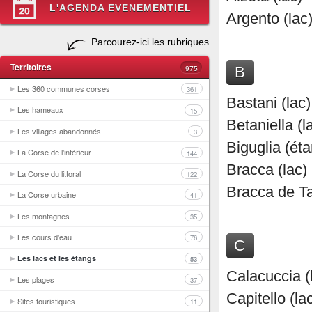
L'AGENDA EVENEMENTIEL
Argento (lac
Parcourez-ici les rubriques
Territoires
975
B
Les 360 communes corses
361
Bastani (lac)
Les hameaux
15
Betaniella (l
Les villages abandonnés
3
Biguglia (ét
La Corse de l'intérieur
144
Bracca (lac)
La Corse du littoral
122
Bracca de Ta
La Corse urbaine
41
Les montagnes
35
Les cours d'eau
76
C
Les lacs et les étangs
53
Calacuccia (
Les plages
37
Capitello (la
Sites touristiques
11