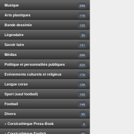
Musique
299
Arts plastiques
116
Bande dessinée
125
Légendaire
35
Savoir faire
131
Médias
268
Politique et personnalités publiques
320
Evénements culturels et religieux
176
Langue corse
126
Sport (sauf football)
155
Football
146
Divers
55
> Corsicathèque Press-Book
3
> Corsicathèque English
25