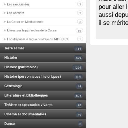
Les randonnées
3
pour aller 
Les sentiers
5
aussi depu
La Corse en Méditerranée
il se mérite
2
Livres sur le patrimoine de la Corse
66
I nostri paesi in lingua nustrale cù l'ADECEC
1
Terre et mer
154
Histoire
679
Histoire (patrimoine)
1294
Histoire (personnages historiques)
309
Généalogie
18
Littérature et bibliothèques
834
Théâtre et spectacles vivants
43
Cinéma et documentaires
40
Danse
8