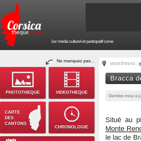
1er média culturel et participatif corse
Ne manquez pas...
VOUS ÊTES ICI :
A
Bracca de
PHOTOTHEQUE
VIDEOTHEQUE
Dernière mise à j
CARTE
DES
Situé au p
CANTONS
CHRONOLOGIE
Monte Ren
le lac de B