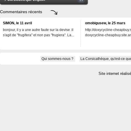
Commentaires récents
SIMON, le 11 avril
omobigusew, le 25 mars
bonjour, il y a une autre faute sur la devise :il
http://doxycycline-cheapbuy.si
s'agit de "frugifera" et non pas "frugiera". La...
doxycycline-cheapbuy.site.an
Qui sommes-nous ?
La Corsicathèque, qu'est-ce que
Site internet réalis