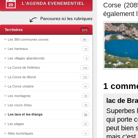
L'AGENDA EVENEMENTIEL
Corse (208
également la
Parcourez-ici les rubriques
Territoires
975
Les 360 communes corses
361
Les hameaux
15
Les villages abandonnés
3
La Corse de l'intérieur
144
La Corse du littoral
122
1 comme
La Corse urbaine
41
Les montagnes
35
lac de Br
Les cours d'eau
76
Superbes le
Les lacs et les étangs
53
qui porte 
Les plages
37
peut bien s
Sites touristiques
11
mais c'est