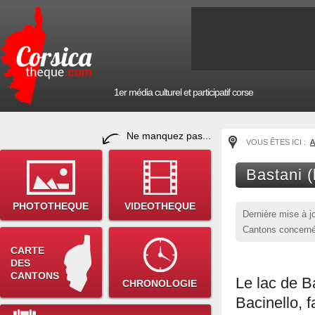
1er média culturel et participatif corse
Ne manquez pas...
VOUS ÊTES ICI :
A
Bastani (
PHOTOTHEQUE
VIDEOTHEQUE
Dernière mise à j
Cantons concerné
CARTE
DES
CANTONS
Le lac de B
CHRONOLOGIE
Bacinello, 