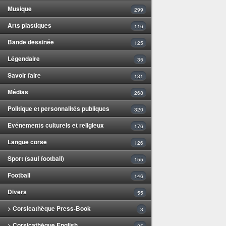
Musique
299
Arts plastiques
116
Bande dessinée
125
Légendaire
35
Savoir faire
131
Médias
268
Politique et personnalités publiques
320
Evénements culturels et religieux
176
Langue corse
126
Sport (sauf football)
155
Football
146
Divers
55
> Corsicathèque Press-Book
3
> Corsicathèque English
25