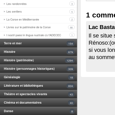
Les randonnées
3
Les sentiers
5
1 comme
La Corse en Méditerranée
2
Lac Basta
Livres sur le patrimoine de la Corse
66
Il se situe
I nostri paesi in lingua nustrale cù l'ADECEC
1
Rénoso:(ou
Terre et mer
154
si vous lo
Histoire
679
au sommet 
Histoire (patrimoine)
1294
Histoire (personnages historiques)
309
Généalogie
18
Littérature et bibliothèques
834
Théâtre et spectacles vivants
43
Cinéma et documentaires
40
Danse
8