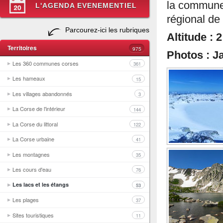
la commun
L'AGENDA EVENEMENTIEL
régional de
Parcourez-ici les rubriques
Altitude : 
Territoires
975
Photos : Ja
Les 360 communes corses
361
Les hameaux
15
Les villages abandonnés
3
La Corse de l'intérieur
144
La Corse du littoral
122
La Corse urbaine
41
Les montagnes
35
Les cours d'eau
76
Les lacs et les étangs
53
Les plages
37
Sites touristiques
11