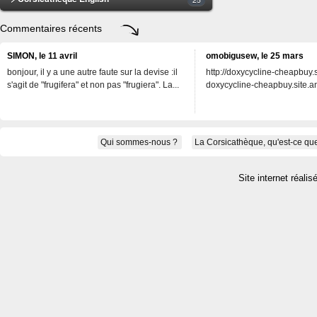
Commentaires récents
SIMON, le 11 avril
omobigusew, le 25 mars
bonjour, il y a une autre faute sur la devise :il
http://doxycycline-cheapbuy.si
s'agit de "frugifera" et non pas "frugiera". La...
doxycycline-cheapbuy.site.an
Qui sommes-nous ?
La Corsicathèque, qu'est-ce que
Site internet réalis