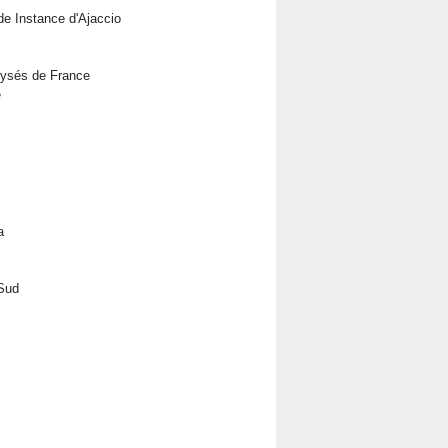
de Instance d'Ajaccio
alysés de France
e
a
-Sud