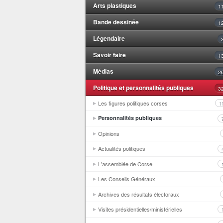
Arts plastiques
1
Bande dessinée
1
Légendaire
Savoir faire
1
Médias
2
Politique et personnalités publiques
3
Les figures politiques corses
1
Personnalités publiques
Opinions
Actualités politiques
L'assemblée de Corse
Les Conseils Généraux
Archives des résultats électoraux
Visites présidentielles/ministérielles