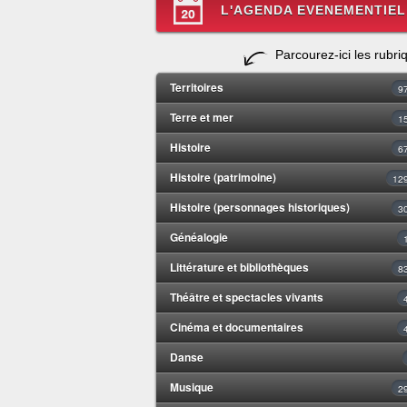
L'AGENDA EVENEMENTIEL
Parcourez-ici les rubri
Territoires
9
Terre et mer
1
Histoire
6
Histoire (patrimoine)
12
Histoire (personnages historiques)
3
Généalogie
Littérature et bibliothèques
8
Théâtre et spectacles vivants
Cinéma et documentaires
Danse
Musique
2