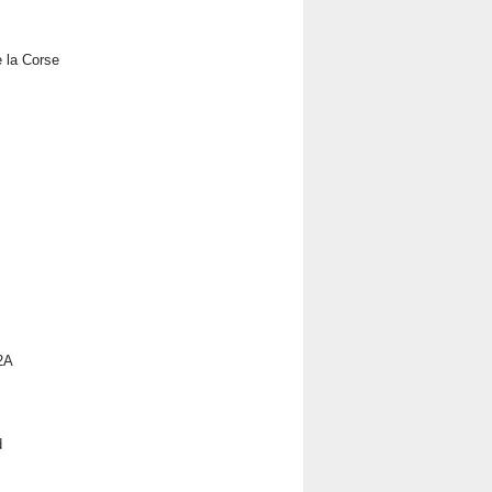
e la Corse
 2A
d