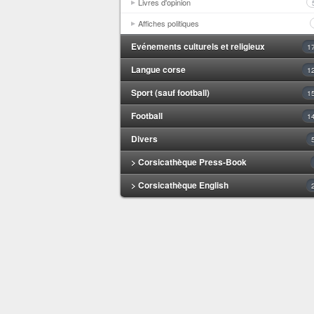
Livres d'opinion
Affiches politiques
Evénements culturels et religieux
1
Langue corse
1
Sport (sauf football)
1
Football
1
Divers
> Corsicathèque Press-Book
> Corsicathèque English