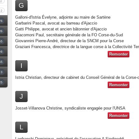
51
G
2
Galloni-d'Istria Évelyne, adjointe au maire de Sartène
76
Garbarini Pascal, avocat au barreau d'Ajaccio
Gatti Philippe, avocat et ancien bâtonnier d'Ajaccio
26
Giacomoni Paul, secrétaire générale de la FO Corse-du-Sud
Giovannini Pierre-André, directeur de la SNCM pour la Corse
55
Graziani Francesca, directrice de la langue corse à la Collectivité Ter
46
Remonter
55
I
3
Istria Christian, directeur de cabinet du Conseil Général de la Corse
25
Remonter
J
Josset-Villanova Christine, syndicaliste engagée pour l'UNSA
Remonter
L
Lanfranchi Dominique, président de l'assocation A Sindineddi