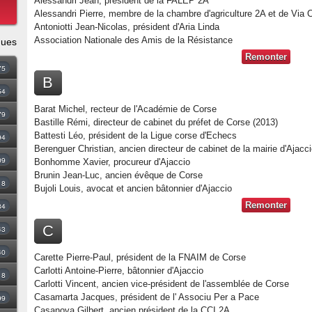
Alessandri Jean, président de la FALEP 2A
Alessandri Pierre, membre de la chambre d'agriculture 2A et de Via
Antoniotti Jean-Nicolas, président d'Aria Linda
Association Nationale des Amis de la Résistance
ques
Remonter
75
B
54
Barat Michel, recteur de l'Académie de Corse
79
Bastille Rémi, directeur de cabinet du préfet de Corse (2013)
Battesti Léo, président de la Ligue corse d'Echecs
94
Berenguer Christian, ancien directeur de cabinet de la mairie d'Ajacc
09
Bonhomme Xavier, procureur d'Ajaccio
Brunin Jean-Luc, ancien évêque de Corse
18
Bujoli Louis, avocat et ancien bâtonnier d'Ajaccio
Remonter
34
C
43
40
Carette Pierre-Paul, président de la FNAIM de Corse
Carlotti Antoine-Pierre, bâtonnier d'Ajaccio
8
Carlotti Vincent, ancien vice-président de l'assemblée de Corse
Casamarta Jacques, président de l' Associu Per a Pace
99
Casanova Gilbert, ancien président de la CCI 2A