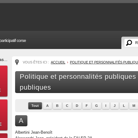
articipatif corse
s...
VOUS ÊTES ICI :
ACCUEIL
POLITIQUE ET PERSONNALITÉS PUBLIQ
Politique et personnalités publiques
publiques
E
Tout
A
B
C
D
F
G
I
J
L
M
A
E
Albertini Jean-Benoît