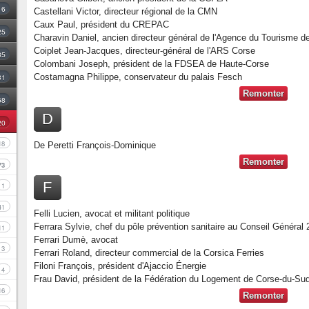
16
Castellani Victor, directeur régional de la CMN
Caux Paul, président du CREPAC
25
Charavin Daniel, ancien directeur général de l'Agence du Tourisme d
Coiplet Jean-Jacques, directeur-général de l'ARS Corse
35
Colombani Joseph, président de la FDSEA de Haute-Corse
31
Costamagna Philippe, conservateur du palais Fesch
Remonter
68
D
20
18
De Peretti François-Dominique
Remonter
73
F
1
41
Felli Lucien, avocat et militant politique
Ferrara Sylvie, chef du pôle prévention sanitaire au Conseil Général
11
Ferrari Dumè, avocat
3
Ferrari Roland, directeur commercial de la Corsica Ferries
Filoni François, président d'Ajaccio Énergie
4
Frau David, président de la Fédération du Logement de Corse-du-Su
16
Remonter