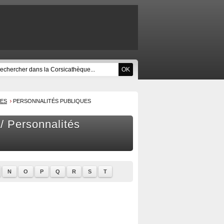
UES
PERSONNALITÉS PUBLIQUES
 / Personnalités
N
O
P
Q
R
S
T