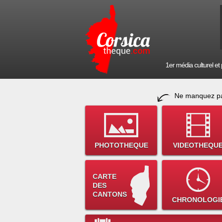
1er média culturel et p
Ne manquez pa
PHOTOTHEQUE
VIDEOTHEQU
CARTE
DES
CANTONS
CHRONOLOGI