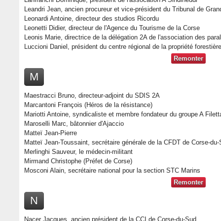
Leandri Jean, ancien procureur et vice-président du Tribunal de Gran
Leonardi Antoine, directeur des studios Ricordu
Leonetti Didier, directeur de l'Agence du Tourisme de la Corse
Leonis Marie, directrice de la délégation 2A de l'association des par
Luccioni Daniel, président du centre régional de la propriété forestièr
Remonter
M
Maestracci Bruno, directeur-adjoint du SDIS 2A
Marcantoni François (Héros de la résistance)
Mariotti Antoine, syndicaliste et membre fondateur du groupe A Filett
Maroselli Marc, bâtonnier d'Ajaccio
Matteï Jean-Pierre
Matteï Jean-Toussaint, secrétaire générale de la CFDT de Corse-du
Merlinghi Sauveur, le médecin-militant
Mirmand Christophe (Préfet de Corse)
Mosconi Alain, secrétaire national pour la section STC Marins
Remonter
N
Nacer Jacques, ancien président de la CCI de Corse-du-Sud