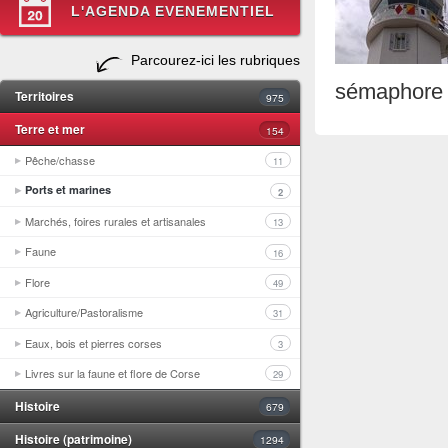
L'AGENDA EVENEMENTIEL
Parcourez-ici les rubriques
sémaphore 
Territoires
975
Terre et mer
154
Pêche/chasse
11
Ports et marines
2
Marchés, foires rurales et artisanales
13
Faune
16
Flore
49
Agriculture/Pastoralisme
31
Eaux, bois et pierres corses
3
Livres sur la faune et flore de Corse
29
Histoire
679
Histoire (patrimoine)
1294