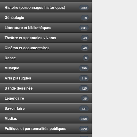
Histoire (personnages historiques)
309
Généalogie
18
Littérature et bibliothèques
834
Théâtre et spectacles vivants
43
Cinéma et documentaires
40
Danse
8
Musique
299
Arts plastiques
116
Bande dessinée
125
Légendaire
35
Savoir faire
131
Médias
268
Politique et personnalités publiques
320