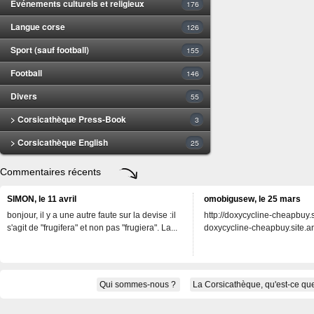
Evénements culturels et religieux
176
Langue corse
126
Sport (sauf football)
155
Football
146
Divers
55
> Corsicathèque Press-Book
3
> Corsicathèque English
25
Commentaires récents
SIMON, le 11 avril
omobigusew, le 25 mars
bonjour, il y a une autre faute sur la devise :il
http://doxycycline-cheapbuy.si
s'agit de "frugifera" et non pas "frugiera". La...
doxycycline-cheapbuy.site.an
Qui sommes-nous ?
La Corsicathèque, qu'est-ce que