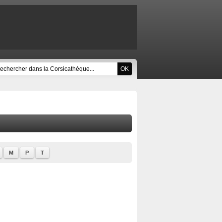
M
P
T