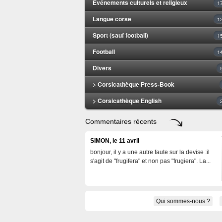
Evénements culturels et religieux
1
Langue corse
1
Sport (sauf football)
1
Football
1
Divers
> Corsicathèque Press-Book
> Corsicathèque English
Commentaires récents
SIMON, le 11 avril
bonjour, il y a une autre faute sur la devise :il
s'agit de "frugifera" et non pas "frugiera". La...
Qui sommes-nous ?