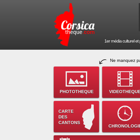
1er média culturel et p
Ne manquez pa
PHOTOTHEQUE
VIDEOTHEQU
CARTE
DES
CANTONS
CHRONOLOGI