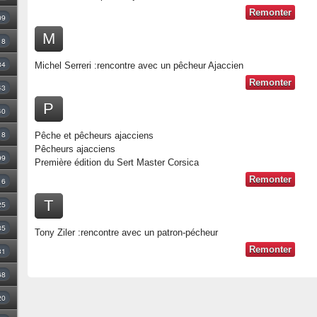
Remonter
09
M
18
34
Michel Serreri :rencontre avec un pêcheur Ajaccien
Remonter
43
P
40
8
Pêche et pêcheurs ajacciens
Pêcheurs ajacciens
99
Première édition du Sert Master Corsica
Remonter
16
T
25
35
Tony Ziler :rencontre avec un patron-pécheur
Remonter
31
68
20