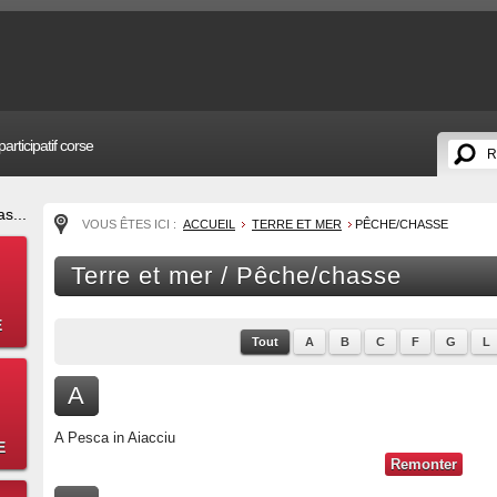
articipatif corse
s...
VOUS ÊTES ICI :
ACCUEIL
TERRE ET MER
PÊCHE/CHASSE
Terre et mer / Pêche/chasse
E
Tout
A
B
C
F
G
L
A
A Pesca in Aiacciu
E
Remonter