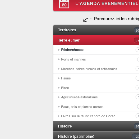
L'AGENDA EVENEMENTIEL
Parcourez-ici les rubri
Territoires
9
Terre et mer
1
Pêche/chasse
Ports et marines
Marchés, foires rurales et artisanales
Faune
Flore
Agriculture/Pastoralisme
Eaux, bois et pierres corses
Livres sur la faune et flore de Corse
Histoire
6
Histoire (patrimoine)
12