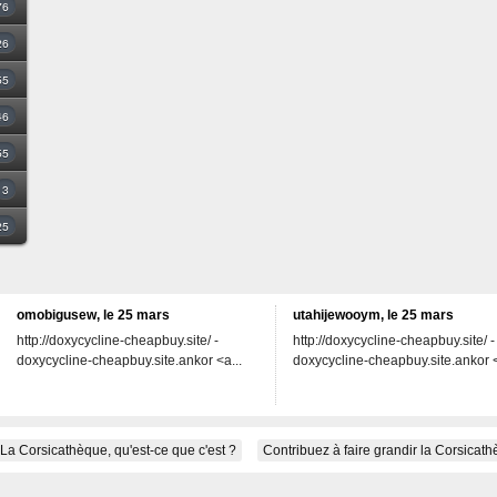
76
26
55
46
55
3
25
omobigusew, le 25 mars
utahijewooym, le 25 mars
http://doxycycline-cheapbuy.site/ -
http://doxycycline-cheapbuy.site/ -
doxycycline-cheapbuy.site.ankor <a...
doxycycline-cheapbuy.site.ankor <
La Corsicathèque, qu'est-ce que c'est ?
Contribuez à faire grandir la Corsicat