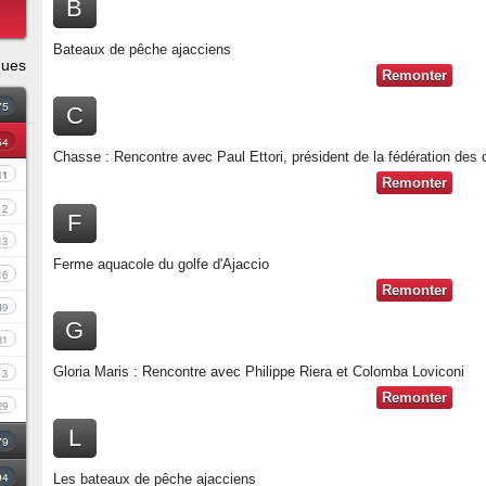
B
Bateaux de pêche ajacciens
ques
Remonter
75
C
54
Chasse : Rencontre avec Paul Ettori, président de la fédération des
11
Remonter
2
F
13
Ferme aquacole du golfe d'Ajaccio
16
Remonter
49
G
31
Gloria Maris : Rencontre avec Philippe Riera et Colomba Loviconi
3
Remonter
29
L
79
94
Les bateaux de pêche ajacciens