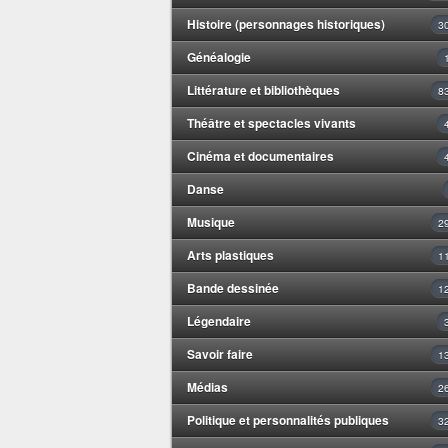
Histoire (personnages historiques)
3
Généalogie
Littérature et bibliothèques
8
Théâtre et spectacles vivants
Cinéma et documentaires
Danse
Musique
2
Arts plastiques
1
Bande dessinée
1
Légendaire
Savoir faire
1
Médias
2
Politique et personnalités publiques
3