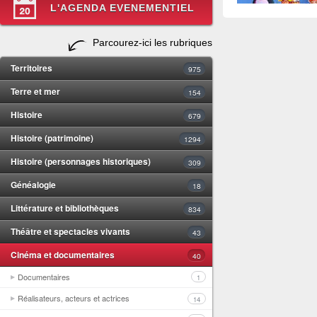
L'AGENDA EVENEMENTIEL
Parcourez-ici les rubriques
Territoires
975
Terre et mer
154
Histoire
679
Histoire (patrimoine)
1294
Histoire (personnages historiques)
309
Généalogie
18
Littérature et bibliothèques
834
Théâtre et spectacles vivants
43
Cinéma et documentaires
40
Documentaires
1
Réalisateurs, acteurs et actrices
14