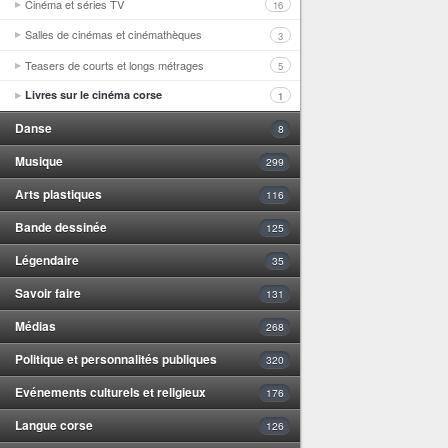
Cinéma et séries TV
16
Salles de cinémas et cinémathèques
3
Teasers de courts et longs métrages
5
Livres sur le cinéma corse
1
Danse
8
Musique
299
Arts plastiques
116
Bande dessinée
125
Légendaire
35
Savoir faire
131
Médias
268
Politique et personnalités publiques
320
Evénements culturels et religieux
176
Langue corse
126