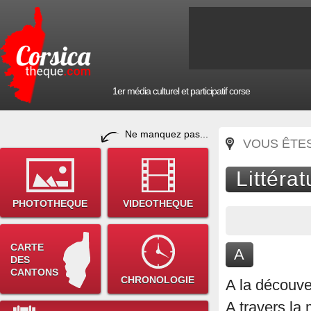
1er média culturel et participatif corse
Ne manquez pas...
VOUS ÊTES 
Littéra
PHOTOTHEQUE
VIDEOTHEQUE
CARTE
A
DES
CANTONS
CHRONOLOGIE
A la découver
A travers la