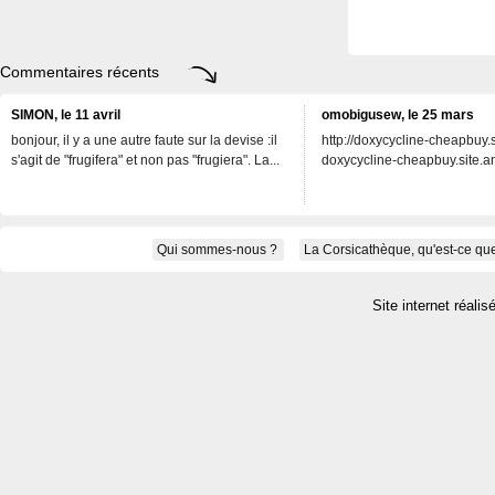
Commentaires récents
SIMON, le 11 avril
omobigusew, le 25 mars
bonjour, il y a une autre faute sur la devise :il
http://doxycycline-cheapbuy.si
s'agit de "frugifera" et non pas "frugiera". La...
doxycycline-cheapbuy.site.an
Qui sommes-nous ?
La Corsicathèque, qu'est-ce que
Site internet réalis