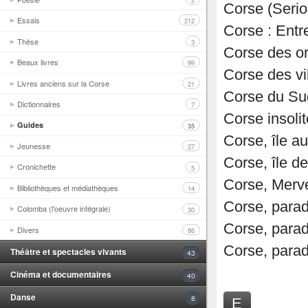
2
Corse (Seri
Essais
212
Corse : Entr
Thèse
3
Corse des or
Beaux livres
99
Corse des vi
Livres anciens sur la Corse
21
Corse du Su
Dictionnaires
7
Corse insoli
Guides
35
Corse, île a
Jeunesse
27
Corse, île d
Cronichette
5
Corse, Merve
Bibliothèques et médiathèques
14
Corse, parad
Colomba (l'oeuvre intégrale)
30
Corse, parad
Divers
86
Corse, parad
Théâtre et spectacles vivants
43
Cinéma et documentaires
40
Danse
8
E