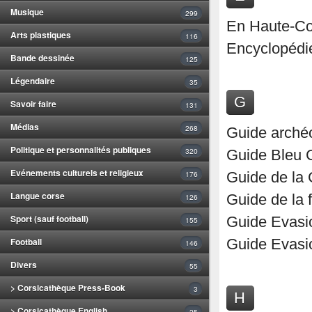
Musique
299
En Haute-Cor
Arts plastiques
116
Encyclopédi
Bande dessinée
125
Légendaire
35
G
Savoir faire
131
Médias
268
Guide archéo
Politique et personnalités publiques
320
Guide Bleu 
Evénements culturels et religieux
176
Guide de la
Langue corse
126
Guide de la 
Sport (sauf football)
Guide Evasi
155
Football
Guide Evasi
146
Divers
55
> Corsicathèque Press-Book
3
H
> Corsicathèque English
25