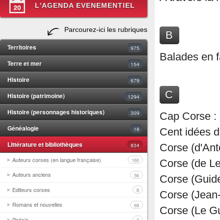
L'AGENDA EVENEMENTIEL
Parcourez-ici les rubriques
B
Territoires
975
Balades en f
Terre et mer
154
Histoire
679
C
Histoire (patrimoine)
1294
Histoire (personnages historiques)
309
Cap Corse : 
Généalogie
18
Cent idées d
Littérature et bibliothèques
834
Corse (d'Ant
Auteurs corses (en langue française)
160
Corse (de Le
Auteurs anciens
56
Corse (Guide
Editeurs corses
8
Corse (Jean-
Romans et nouvelles
69
Corse (Le Gu
Poésie