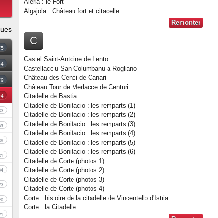
Aléria : le Fort
Algajola : Château fort et citadelle
Remonter
ques
C
75
Castel Saint-Antoine de Lento
54
Castellacciu San Columbanu à Rogliano
Château des Cenci de Canari
79
Château Tour de Merlacce de Centuri
94
Citadelle de Bastia
Citadelle de Bonifacio : les remparts (1)
83
Citadelle de Bonifacio : les remparts (2)
Citadelle de Bonifacio : les remparts (3)
33
Citadelle de Bonifacio : les remparts (4)
39
Citadelle de Bonifacio : les remparts (5)
Citadelle de Bonifacio : les remparts (6)
81
Citadelle de Corte (photos 1)
34
Citadelle de Corte (photos 2)
Citadelle de Corte (photos 3)
23
Citadelle de Corte (photos 4)
Corte : histoire de la citadelle de Vincentello d'Istria
20
Corte : la Citadelle
21