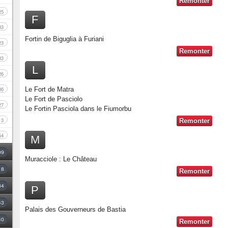
Remonter
25
F
33
Fortin de Biguglia à Furiani
23
Remonter
33
L
26
Le Fort de Matra
36
Le Fort de Pasciolo
27
Le Fortin Pasciola dans le Fiumorbu
3
Remonter
54
M
09
Muracciole : Le Château
18
Remonter
34
P
43
Palais des Gouverneurs de Bastia
40
Remonter