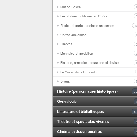
Musée Fesch
Les statues publiques en Corse
Photos et cartes postales anciennes
1
Cartes anciennes
Timbres
Monnaies et médailles
Blasons, armoiries, écussons et devises
La Corse dans le monde
Divers
Histoire (personnages historiques)
3
Généalogie
Littérature et bibliothèques
8
Théâtre et spectacles vivants
Cinéma et documentaires