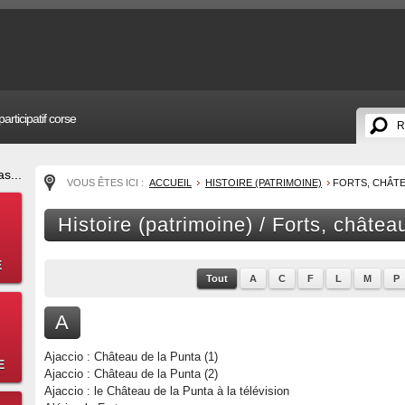
articipatif corse
s...
VOUS ÊTES ICI :
ACCUEIL
HISTOIRE (PATRIMOINE)
FORTS, CHÂTE
Histoire (patrimoine) / Forts, châtea
E
Tout
A
C
F
L
M
P
A
Ajaccio : Château de la Punta (1)
E
Ajaccio : Château de la Punta (2)
Ajaccio : le Château de la Punta à la télévision