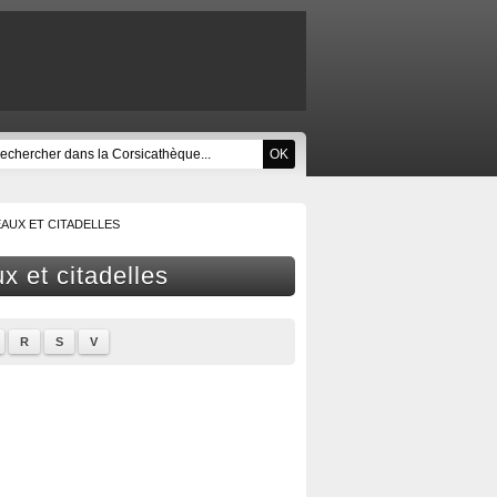
AUX ET CITADELLES
ux et citadelles
R
S
V