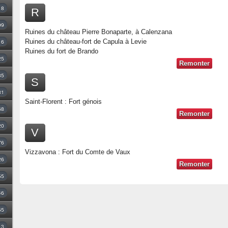
8
R
99
Ruines du château Pierre Bonaparte, à Calenzana
Ruines du château-fort de Capula à Levie
16
Ruines du fort de Brando
25
Remonter
35
S
31
Saint-Florent : Fort génois
68
Remonter
20
V
76
Vizzavona : Fort du Comte de Vaux
26
Remonter
55
46
55
3