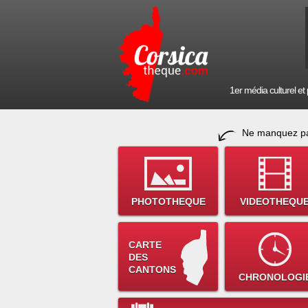
1er média culturel et p
Ne manquez pa
PHOTOTHEQUE
VIDEOTHEQU
CARTE
DES
CANTONS
CHRONOLOGI