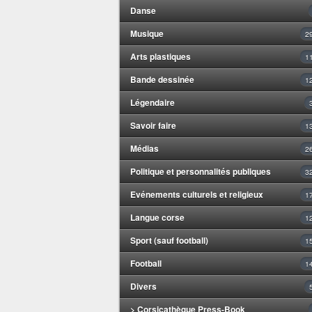
Danse
Musique
2
Arts plastiques
1
Bande dessinée
1
Légendaire
Savoir faire
1
Médias
2
Politique et personnalités publiques
3
Evénements culturels et religieux
1
Langue corse
1
Sport (sauf football)
1
Football
1
Divers
> Corsicathèque Press-Book