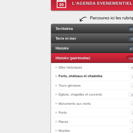
L'AGENDA EVENEMENTIEL
Parcourez-ici les rubri
Territoires
9
Terre et mer
1
Histoire
6
Histoire (patrimoine)
12
Sites historiques
4
Forts, châteaux et citadelles
Tours génoises
Eglises, chapelles et couvents
2
Monuments aux morts
Ponts
Places
Musées