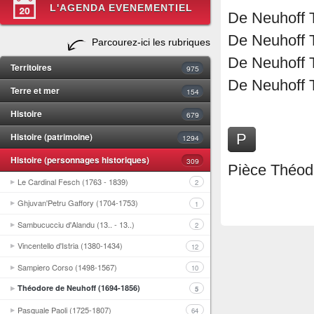
L'AGENDA EVENEMENTIEL
De Neuhoff T
De Neuhoff T
Parcourez-ici les rubriques
De Neuhoff T
Territoires
975
De Neuhoff T
Terre et mer
154
Histoire
679
Histoire (patrimoine)
P
1294
Histoire (personnages historiques)
309
Pièce Théod
Le Cardinal Fesch (1763 - 1839)
2
Ghjuvan'Petru Gaffory (1704-1753)
1
Sambucucciu d'Alandu (13.. - 13..)
2
Vincentello d'Istria (1380-1434)
12
Sampiero Corso (1498-1567)
10
Théodore de Neuhoff (1694-1856)
5
Pasquale Paoli (1725-1807)
64