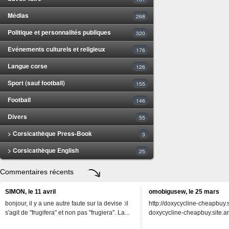
Médias
268
Politique et personnalités publiques
320
Evénements culturels et religieux
176
Langue corse
126
Sport (sauf football)
155
Football
146
Divers
55
> Corsicathèque Press-Book
3
> Corsicathèque English
25
Commentaires récents
SIMON, le 11 avril
omobigusew, le 25 mars
bonjour, il y a une autre faute sur la devise :il
http://doxycycline-cheapbuy.si
s'agit de "frugifera" et non pas "frugiera". La...
doxycycline-cheapbuy.site.an