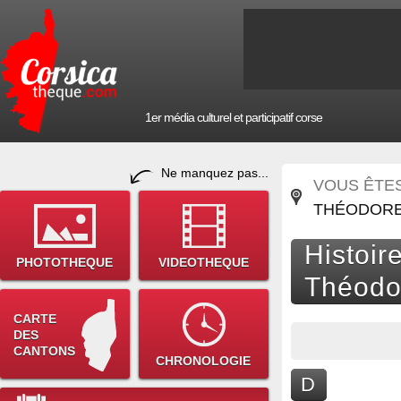
1er média culturel et participatif corse
Ne manquez pas...
VOUS ÊTES 
THÉODORE 
Histoir
PHOTOTHEQUE
VIDEOTHEQUE
Théodo
CARTE
DES
CANTONS
CHRONOLOGIE
D