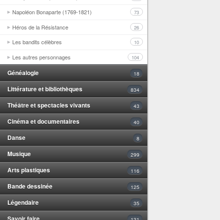
Napoléon Bonaparte (1769-1821)
73
Héros de la Résistance
26
Les bandits célèbres
10
Les autres personnages
104
Généalogie
18
Littérature et bibliothèques
834
Théâtre et spectacles vivants
43
Cinéma et documentaires
40
Danse
8
Musique
299
Arts plastiques
116
Bande dessinée
125
Légendaire
35
Savoir faire
131