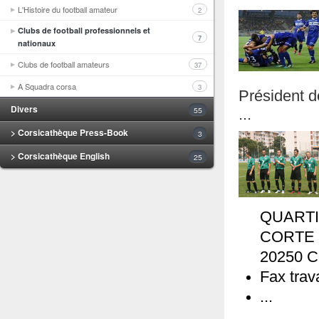
L'Histoire du football amateur
2
Clubs de football professionnels et
7
nationaux
Clubs de football amateurs
37
A Squadra corsa
3
Président d
Divers
55
...
> Corsicathèque Press-Book
3
> Corsicathèque English
25
QUART
CORTE
20250 
Fax trav
...