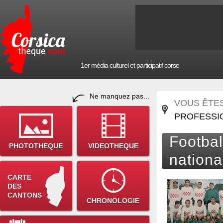
1er média culturel et participatif corse
Ne manquez pas...
VOUS ÊTES 
PROFESSI
Footbal
PHOTOTHEQUE
VIDEOTHEQUE
nation
CARTE
DES
CANTONS
CHRONOLOGIE