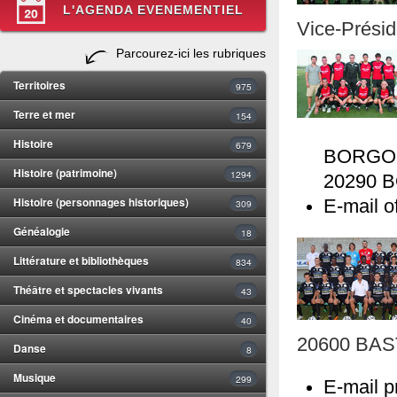
L'AGENDA EVENEMENTIEL
Vice-Préside
Parcourez-ici les rubriques
Territoires
975
Terre et mer
154
Histoire
679
BORGO
Histoire (patrimoine)
1294
20290 
Histoire (personnages historiques)
E-mail of
309
Généalogie
18
Littérature et bibliothèques
834
Théâtre et spectacles vivants
43
Cinéma et documentaires
40
20600 BAS
Danse
8
Musique
299
E-mail pr