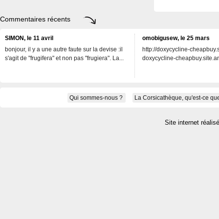
Commentaires récents
SIMON, le 11 avril
omobigusew, le 25 mars
bonjour, il y a une autre faute sur la devise :il
http://doxycycline-cheapbuy.si
s'agit de "frugifera" et non pas "frugiera". La...
doxycycline-cheapbuy.site.an
Qui sommes-nous ?
La Corsicathèque, qu'est-ce que
Site internet réalis