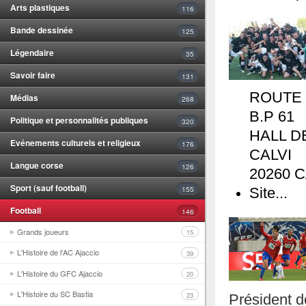
Arts plastiques
116
Bande dessinée
125
Légendaire
35
Savoir faire
131
ROUTE
Médias
268
B.P 61
Politique et personnalités publiques
320
HALL D
Evénements culturels et religieux
176
CALVI
Langue corse
126
20260 C
Sport (sauf football)
155
Site...
Football
146
Grands joueurs
15
L'Histoire de l'AC Ajaccio
39
L'Histoire du GFC Ajaccio
20
L'Histoire du SC Bastia
23
Président d