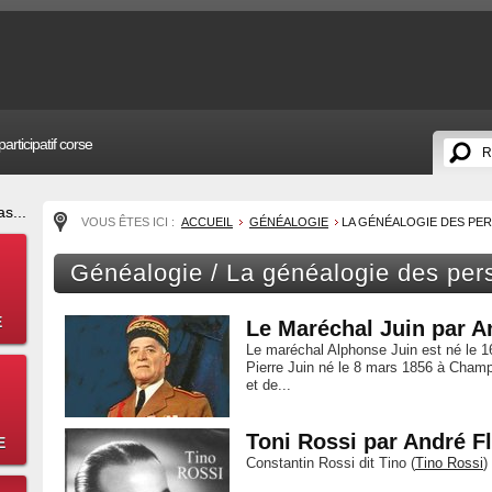
articipatif corse
s...
VOUS ÊTES ICI :
ACCUEIL
GÉNÉALOGIE
LA GÉNÉALOGIE DES PE
Généalogie / La généalogie des per
E
Le Maréchal Juin par A
Le maréchal Alphonse Juin est né le 1
Pierre Juin né le 8 mars 1856 à Cham
et de...
Toni Rossi par André Fl
E
Constantin Rossi dit Tino (
Tino Rossi
)