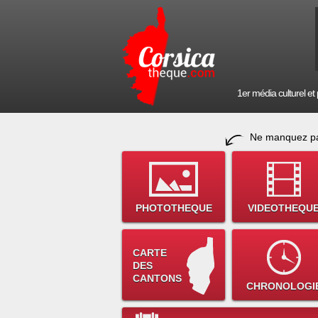
1er média culturel et p
Ne manquez pa
PHOTOTHEQUE
VIDEOTHEQU
CARTE
DES
CANTONS
CHRONOLOGI