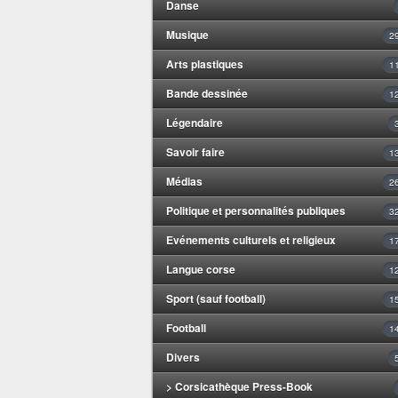
Danse
Musique
2
Arts plastiques
1
Bande dessinée
1
Légendaire
Savoir faire
1
Médias
2
Politique et personnalités publiques
3
Evénements culturels et religieux
1
Langue corse
1
Sport (sauf football)
1
Football
1
Divers
> Corsicathèque Press-Book