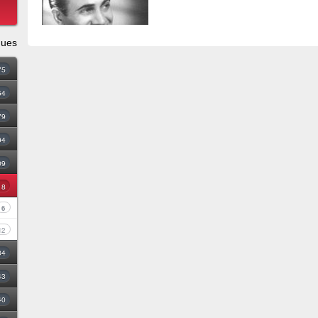
ques
75
54
79
94
09
18
6
12
34
43
40