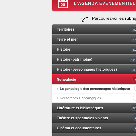
L'AGENDA EVENEMENTIEL
Parcourez-ici les rubri
Territoires
9
Terre et mer
1
Histoire
6
Histoire (patrimoine)
12
Histoire (personnages historiques)
3
Généalogie
La généalogie des personnages historiques
Recherches Généalogiques
Littérature et bibliothèques
8
Théâtre et spectacles vivants
Cinéma et documentaires