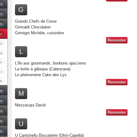
16
G
25
Grands Chefs de Corse
35
Grimaldi Chocolatier
Grimigni Michèle, cuisinière
31
Remonter
28
L
19
40
L'île aux gourmands, bonbons ajacciens
La boîte à gâteaux (Calenzana)
8
Le phénomène Cake des Lys
36
Remonter
68
M
20
Mezzacqui David
76
Remonter
26
U
55
U Canistrellu Biscuiterie (Olmi-Capella)