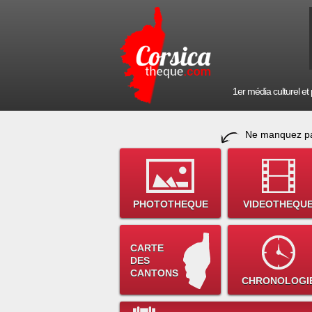
1er média culturel et p
Ne manquez pa
PHOTOTHEQUE
VIDEOTHEQU
CARTE
DES
CANTONS
CHRONOLOGI