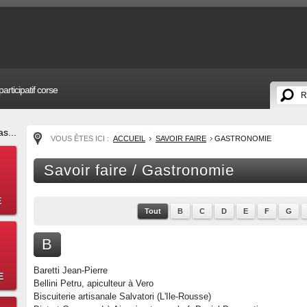
articipatif corse
s...
VOUS ÊTES ICI :
ACCUEIL
SAVOIR FAIRE
GASTRONOMIE
Savoir faire / Gastronomie
E
Tout
B
C
D
E
F
G
B
Baretti Jean-Pierre
E
Bellini Petru, apiculteur à Vero
Biscuiterie artisanale Salvatori (L'Ile-Rousse)