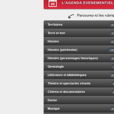
L'AGENDA EVENEMENTIEL
Parcourez-ici les rubri
Territoires
9
Terre et mer
1
Histoire
6
Histoire (patrimoine)
12
Histoire (personnages historiques)
3
Généalogie
Littérature et bibliothèques
8
Théâtre et spectacles vivants
Cinéma et documentaires
Danse
Musique
2