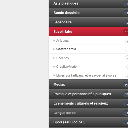
Arts plastiques
1
Bande dessinée
1
Légendaire
Savoir faire
1
Artisanat
Gastronomie
Recettes
Création/Mode
Livres sur l'artisanat et le savoir-faire corse
Médias
2
Politique et personnalités publiques
3
Evénements culturels et religieux
1
Langue corse
1
Sport (sauf football)
1