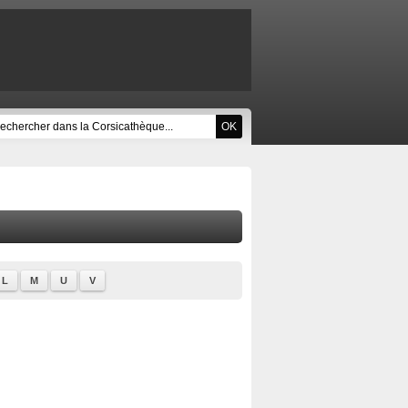
L
M
U
V