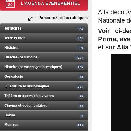
L'AGENDA EVENEMENTIEL
A la découve
Parcourez-ici les rubriques
Nationale d
Territoires
975
Voir ci-d
Terre et mer
Prima, ave
154
et sur Alta
Histoire
679
Histoire (patrimoine)
1294
Histoire (personnages historiques)
309
Généalogie
18
Littérature et bibliothèques
834
Théâtre et spectacles vivants
43
Cinéma et documentaires
40
Danse
8
Musique
299