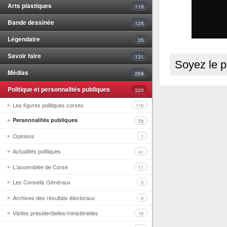
Arts plastiques
116
Bande dessinée
125
Légendaire
35
Savoir faire
131
Soyez le p
Médias
268
Politique et personnalités publiques
320
Les figures politiques corses
118
Personnalités publiques
73
Opinions
1
Actualités politiques
41
L'assemblée de Corse
11
Les Conseils Généraux
3
Archives des résultats électoraux
4
Visites présidentielles/ministérielles
16