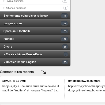
Livres d'opinion
51
Affiches politiques
2
Evénements culturels et religieux
176
Langue corse
126
Sport (sauf football)
155
Football
146
Divers
55
> Corsicathèque Press-Book
3
> Corsicathèque English
25
Commentaires récents
SIMON, le 11 avril
omobigusew, le 25 mars
bonjour, il y a une autre faute sur la devise :il
http://doxycycline-cheapbuy.si
s'agit de "frugifera" et non pas "frugiera". La...
doxycycline-cheapbuy.site.an