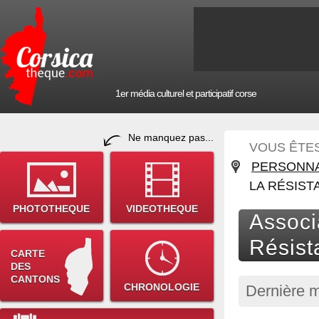
1er média culturel et participatif corse
Ne manquez pas...
VOUS ÊTES 
PERSONNA
LA RÉSIST
PHOTOTHEQUE
VIDEOTHEQUE
Associ
Résist
CARTE
DES
CANTONS
CHRONOLOGIE
Dernière m