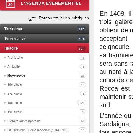
L'AGENDA EVENEMENTIEL
En 1408, il
Parcourez-ici les rubriques
trois galèr
Territoires
975
obtient de 
acceptant
Terre et mer
154
seigneurie.
Histoire
679
sa bannière
Préhistoire
13
sera sans f
Antiquité
4
au nord à la
Moyen-Age
30
cours de ce
16e siècle
12
Rocca est 
17e siècle
4
maintenir s
18e siècle
121
sud.
19e siècle
76
L’année qui
Histoire contemporaine
51
Sardaigne, 
La Première Guerre mondiale (1914-1918)
17
fois encore 