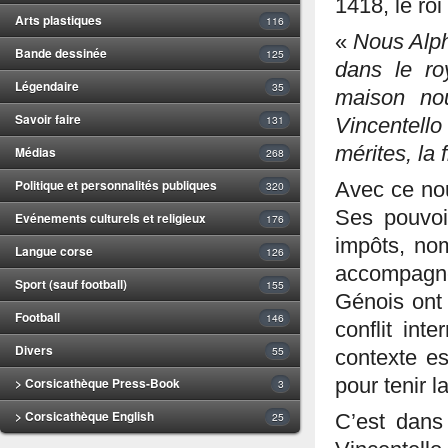
1418, le ro
Arts plastiques
116
«
Nous Alph
Bande dessinée
125
dans le r
Légendaire
35
maison nou
Savoir faire
131
Vincentello
mérites, la 
Médias
268
Politique et personnalités publiques
Avec ce nou
320
Ses pouvoir
Evénements culturels et religieux
176
impôts, nom
Langue corse
126
accompagn
Sport (sauf football)
155
Génois ont 
Football
146
conflit int
Divers
55
contexte es
> Corsicathèque Press-Book
pour tenir l
3
> Corsicathèque English
25
C’est dans 