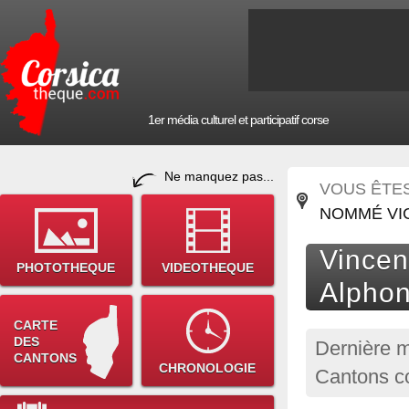
1er média culturel et participatif corse
Ne manquez pas...
VOUS ÊTES 
NOMMÉ VIC
Vincen
PHOTOTHEQUE
VIDEOTHEQUE
Alphon
CARTE
DES
Dernière m
CANTONS
CHRONOLOGIE
Cantons c