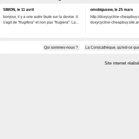
SIMON, le 11 avril
omobigusew, le 25 mars
bonjour, il y a une autre faute sur la devise :il
http://doxycycline-cheapbuy.si
s'agit de "frugifera" et non pas "frugiera". La...
doxycycline-cheapbuy.site.an
Qui sommes-nous ?
La Corsicathèque, qu'est-ce que
Site internet réalis