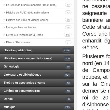
La Seconde Guerre mondiale (1939-1945)
87
ne cessera
Histoire du FLNC et du nationalisme
seigneurie
43
bannière a
Histoire des villes et villages corses
29
Cette strat
Iconographies anciennes
15
Corse une l
Livres sur l'histoire de la Corse
146
enhardit é
Divers / Rencontres
31
Gênes.
Histoire (patrimoine)
1294
Plusieurs f
Histoire (personnages historiques)
309
nord (en 14
Généalogie
18
de Campof
Littérature et bibliothèques
834
troupes, et 
Théâtre et spectacles vivants
43
sur la Cina
dernier se 
Cinéma et documentaires
40
roi de 20
Danse
8
d’Alphonse
Musique
299