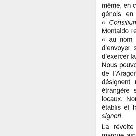
même, en c
génois en
«
Consiliu
Montaldo r
« au nom d
d’envoyer s
d’exercer la
Nous pouvon
de l’Arago
désignent
étrangère 
locaux. No
établis et f
signori
.
La révolt
marque ains