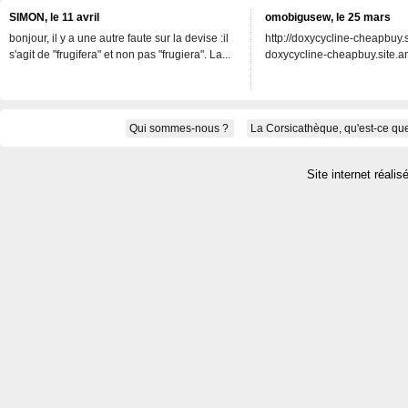
SIMON, le 11 avril
omobigusew, le 25 mars
bonjour, il y a une autre faute sur la devise :il
http://doxycycline-cheapbuy.si
s'agit de "frugifera" et non pas "frugiera". La...
doxycycline-cheapbuy.site.an
Qui sommes-nous ?
La Corsicathèque, qu'est-ce que
Site internet réalis