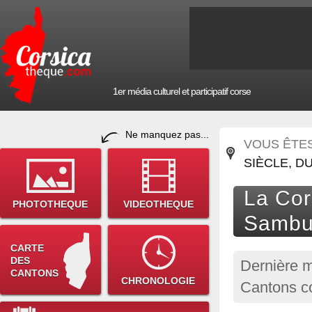
1er média culturel et participatif corse
Ne manquez pas...
VOUS ÊTES 
SIÈCLE, D
La Cor
PHOTOTHEQUE
VIDEOTHEQUE
Sambu
CARTE
DES
Dernière m
CANTONS
CHRONOLOGIE
Cantons c