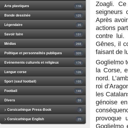
Zoagli. Ce
Arts plastiques
116
seigneurs 
Bande dessinée
125
Après avoi
Légendaire
35
actions par
Savoir faire
131
contre lui.
Gênes, il c
Médias
268
faisant de l
Politique et personnalités publiques
320
Goglielmo t
Evénements culturels et religieux
176
la Corse, e
Langue corse
126
nord. L’amb
Sport (sauf football)
155
roi d’Arago
Football
146
les Catalans
Divers
55
génoise en
> Corsicathèque Press-Book
conséquence
3
provoque u
> Corsicathèque English
25
Goglielmo e