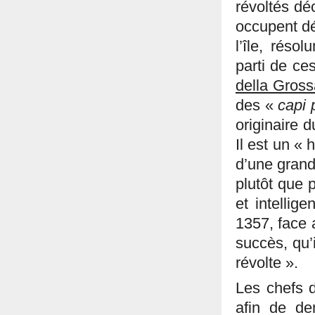
révoltés dé
occupent dé
l’île, réso
parti de ce
della Gros
des «
capi 
originaire 
Il est un «
d’une grand
plutôt que p
et intellige
1357, face 
succès, qu’
révolte ».
Les chefs d
afin de d