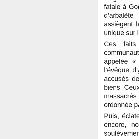
fatale à Go
d’arbalèt
assiègent l
unique sur 
Ces faits
communauté
appelée 
l’évêque d’
accusés de
biens. Ceu
massacrés
ordonnée pa
Puis, éclate
encore, n
soulèvemen