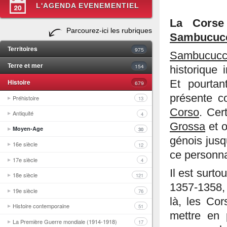
L'AGENDA EVENEMENTIEL
La Corse
Parcourez-ici les rubriques
Sambucuc
Territoires
975
Sambucucc
Terre et mer
154
historique
Histoire
Et pourtan
679
présente c
Préhistoire
13
Corso
. Cer
Antiquité
4
Grossa
et o
Moyen-Age
30
génois jus
16e siècle
12
ce personna
17e siècle
4
Il est surto
18e siècle
121
1357-1358, 
19e siècle
76
là, les Cor
Histoire contemporaine
51
mettre en 
La Première Guerre mondiale (1914-1918)
17