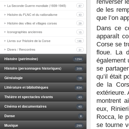
renverser le
La Seconde Guerre mondiale (1939-1945)
87
de les remp
Histoire du FLNC et du nationalisme
43
que l’on ap
Histoire des villes et villages corses
29
Dans ce co
Iconographies anciennes
15
apparaît c
Livres sur l'histoire de la Corse
146
Corse se tr
Divers / Rencontres
31
floue. La 
Histoire (patrimoine)
1294
également u
se partage
Histoire (personnages historiques)
309
qu’il était 
Généalogie
18
de la Cors
Littérature et bibliothèques
834
extérieure.
Théâtre et spectacles vivants
43
montrent ai
Cinéma et documentaires
40
eux, Rinier
Danse
Rocca, le pe
8
se tourne v
Musique
299