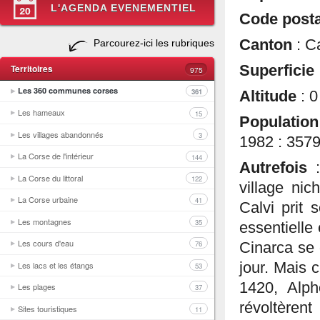
L'AGENDA EVENEMENTIEL
Code post
Canton
: C
Parcourez-ici les rubriques
Territoires
Superficie
975
Les 360 communes corses
361
Altitude
: 
Les hameaux
15
Populatio
Les villages abandonnés
3
1982 : 3579
La Corse de l'intérieur
144
Autrefois
La Corse du littoral
122
village ni
La Corse urbaine
41
Calvi prit 
Les montagnes
35
essentielle
Les cours d'eau
76
Cinarca se d
Les lacs et les étangs
jour. Mais 
53
1420, Alph
Les plages
37
révoltère
Sites touristiques
11