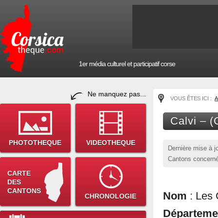
1er média culturel et participatif corse
Ne manquez pas...
VOUS ÊTES ICI :
A
Calvi – (
PHOTOTHEQUE
VIDEOTHEQUE
Dernière mise à j
Cantons concerné
CARTE
DES
CANTONS
Nom
: Les 
CHRONOLOGIE
Départem