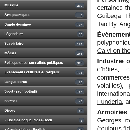
Musique
299
certaines t
Arts plastiques
Guibega
,
T
116
Tao By
,
Ang
Bande dessinée
125
Événemen
Légendaire
35
polyphoniq
Savoir faire
131
Calvi on th
Médias
268
Industrie 
Politique et personnalités publiques
320
d’hôtes, 
Evénements culturels et religieux
176
commerces, 
Langue corse
126
volailles),
Sport (sauf football)
155
internation
Football
Funderia
, a
146
Divers
55
Armoiries
Georges ro
> Corsicathèque Press-Book
3
(toujours fid
> Corsicathèque English
25