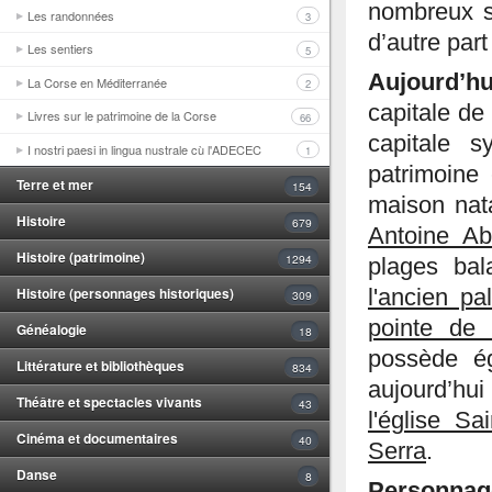
nombreux si
Les randonnées
3
d’autre par
Les sentiers
5
Aujourd’h
La Corse en Méditerranée
2
capitale de
Livres sur le patrimoine de la Corse
66
capitale s
I nostri paesi in lingua nustrale cù l'ADECEC
1
patrimoine 
Terre et mer
154
maison nat
Histoire
679
Antoine A
Histoire (patrimoine)
1294
plages bal
Histoire (personnages historiques)
l'ancien p
309
pointe de 
Généalogie
18
possède ég
Littérature et bibliothèques
834
aujourd’hui
Théâtre et spectacles vivants
43
l'église S
Cinéma et documentaires
40
Serra
.
Danse
8
Personn