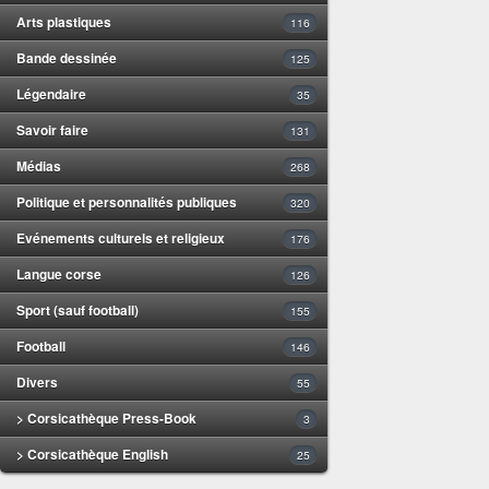
Arts plastiques
116
Bande dessinée
125
Légendaire
35
Savoir faire
131
Médias
268
Politique et personnalités publiques
320
Evénements culturels et religieux
176
Langue corse
126
Sport (sauf football)
155
Football
146
Divers
55
> Corsicathèque Press-Book
3
> Corsicathèque English
25