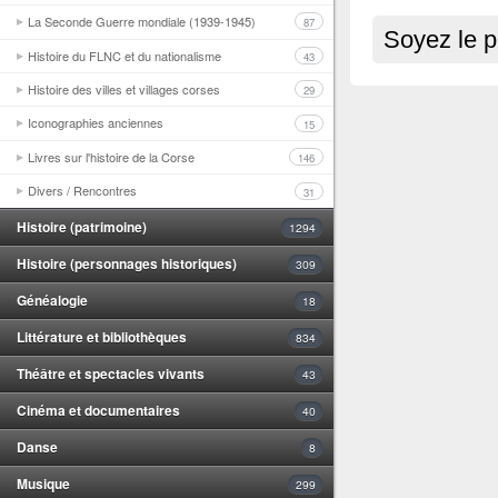
La Seconde Guerre mondiale (1939-1945)
87
Soyez le p
Histoire du FLNC et du nationalisme
43
Histoire des villes et villages corses
29
Iconographies anciennes
15
Livres sur l'histoire de la Corse
146
Divers / Rencontres
31
Histoire (patrimoine)
1294
Histoire (personnages historiques)
309
Généalogie
18
Littérature et bibliothèques
834
Théâtre et spectacles vivants
43
Cinéma et documentaires
40
Danse
8
Musique
299