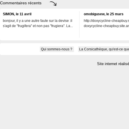
Commentaires récents
SIMON, le 11 avril
omobigusew, le 25 mars
bonjour, il y a une autre faute sur la devise :il
http://doxycycline-cheapbuy.si
s'agit de "frugifera" et non pas "frugiera". La...
doxycycline-cheapbuy.site.an
Qui sommes-nous ?
La Corsicathèque, qu'est-ce que
Site internet réalis