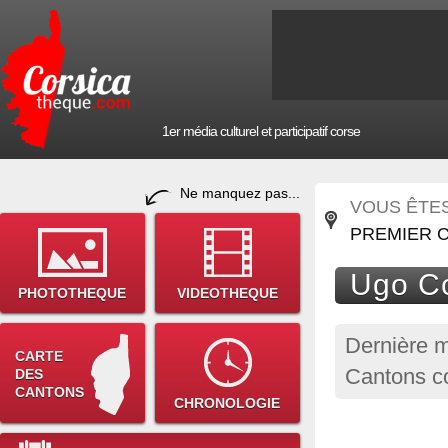
1er média culturel et participatif corse
Ne manquez pas...
VOUS ÊTES 
PREMIER 
Ugo Co
PHOTOTHEQUE
VIDEOTHEQUE
Dernière m
CARTE
Cantons c
DES
CANTONS
CHRONOLOGIE