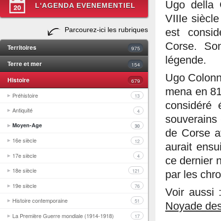
Ugo della 
L'AGENDA EVENEMENTIEL
VIIIe siècle
Parcourez-ici les rubriques
est consi
Corse. Son
Territoires
975
légende.
Terre et mer
154
Ugo Colonna 
Histoire
679
mena en 81
Préhistoire
13
considéré 
Antiquité
4
souverains 
Moyen-Age
30
de Corse av
16e siècle
12
aurait ensu
17e siècle
4
ce dernier n
18e siècle
121
par les chr
19e siècle
76
Voir aussi
Histoire contemporaine
51
Noyade des 
La Première Guerre mondiale (1914-1918)
17