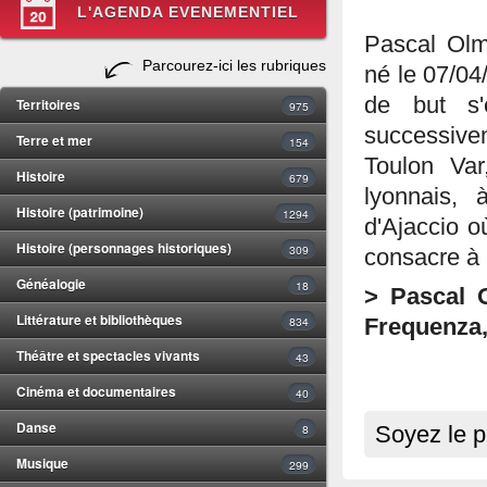
L'AGENDA EVENEMENTIEL
Pascal Olm
Parcourez-ici les rubriques
né le 07/04
de but s'
Territoires
975
successiv
Terre et mer
154
Toulon Var
Histoire
679
lyonnais, 
Histoire (patrimoine)
1294
d'Ajaccio o
Histoire (personnages historiques)
309
consacre à u
Généalogie
18
> Pascal O
Littérature et bibliothèques
834
Frequenza,
Théâtre et spectacles vivants
43
Cinéma et documentaires
40
Danse
8
Soyez le p
Musique
299