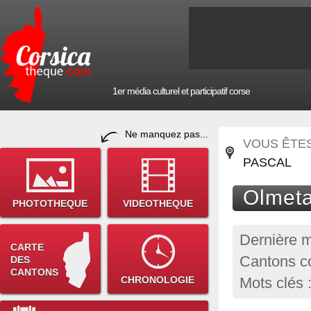
1er média culturel et participatif corse
Ne manquez pas...
VOUS ÊTES 
PASCAL
Olmeta
PHOTOTHEQUE
VIDEOTHEQUE
Dernière m
CARTE
Cantons co
DES
CANTONS
CHRONOLOGIE
Mots clés 