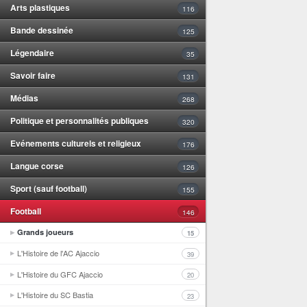
Arts plastiques
116
Bande dessinée
125
Légendaire
35
Savoir faire
131
Médias
268
Politique et personnalités publiques
320
Evénements culturels et religieux
176
Langue corse
126
Sport (sauf football)
155
Football
146
Grands joueurs
15
L'Histoire de l'AC Ajaccio
39
L'Histoire du GFC Ajaccio
20
L'Histoire du SC Bastia
23