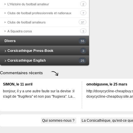
L'Histoire du football amateur
2
Clubs de football professionnels et nationaux
7
Clubs de football amateurs
37
A Squadra corsa
3
Divers
55
> Corsicathèque Press-Book
3
> Corsicathèque English
25
Commentaires récents
SIMON, le 11 avril
omobigusew, le 25 mars
bonjour, il y a une autre faute sur la devise :il
http://doxycycline-cheapbuy.si
s'agit de "frugifera" et non pas "frugiera". La...
doxycycline-cheapbuy.site.an
Qui sommes-nous ?
La Corsicathèque, qu'est-ce que