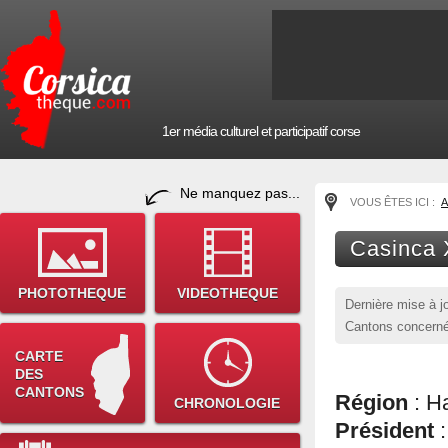
1er média culturel et participatif corse
Ne manquez pas...
VOUS ÊTES ICI :
A
Casinca
PHOTOTHEQUE
VIDEOTHEQUE
Dernière mise à j
Cantons concerné
CARTE
DES
CANTONS
Région
: H
CHRONOLOGIE
Président
: