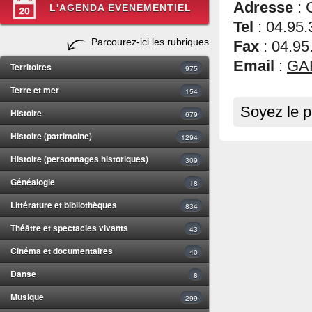
Adresse
: 
L'AGENDA EVENEMENTIEL
Tel
: 04.95.
Parcourez-ici les rubriques
Fax
: 04.95
Email
:
GA
Territoires
975
Terre et mer
154
Soyez le p
Histoire
679
Histoire (patrimoine)
1294
Histoire (personnages historiques)
309
Généalogie
18
Littérature et bibliothèques
834
Théâtre et spectacles vivants
43
Cinéma et documentaires
40
Danse
8
Musique
299