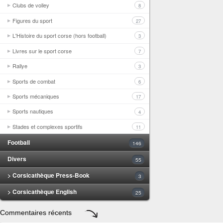
Clubs de volley
8
Figures du sport
27
L'Histoire du sport corse (hors football)
3
Livres sur le sport corse
7
Rallye
3
Sports de combat
6
Sports mécaniques
17
Sports nautiques
4
Stades et complexes sportifs
11
Football
146
Divers
55
> Corsicathèque Press-Book
3
> Corsicathèque English
25
Commentaires récents