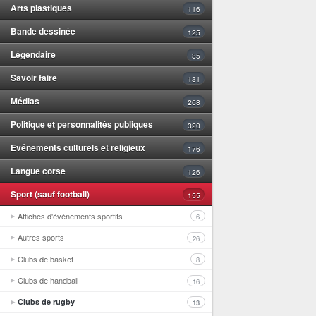
Arts plastiques
116
Bande dessinée
125
Légendaire
35
Savoir faire
131
Médias
268
Politique et personnalités publiques
320
Evénements culturels et religieux
176
Langue corse
126
Sport (sauf football)
155
Affiches d'événements sportifs
6
Autres sports
26
Clubs de basket
8
Clubs de handball
16
Clubs de rugby
13