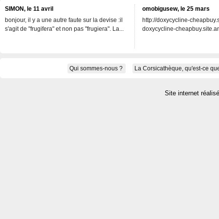
SIMON, le 11 avril
omobigusew, le 25 mars
bonjour, il y a une autre faute sur la devise :il
http://doxycycline-cheapbuy.si
s'agit de "frugifera" et non pas "frugiera". La...
doxycycline-cheapbuy.site.an
Qui sommes-nous ?
La Corsicathèque, qu'est-ce que
Site internet réalis