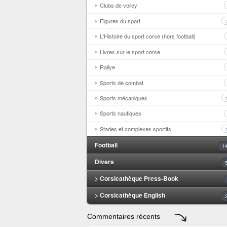
Clubs de volley
Figures du sport
L'Histoire du sport corse (hors football)
Livres sur le sport corse
Rallye
Sports de combat
Sports mécaniques
Sports nautiques
Stades et complexes sportifs
Football
1
Divers
> Corsicathèque Press-Book
> Corsicathèque English
Commentaires récents