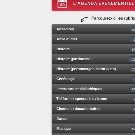
L'AGENDA EVENEMENTIEL
Parcourez-ici les rubri
Territoires
9
Terre et mer
1
Histoire
6
Histoire (patrimoine)
12
Histoire (personnages historiques)
3
Généalogie
Littérature et bibliothèques
8
Théâtre et spectacles vivants
Cinéma et documentaires
Danse
Musique
2