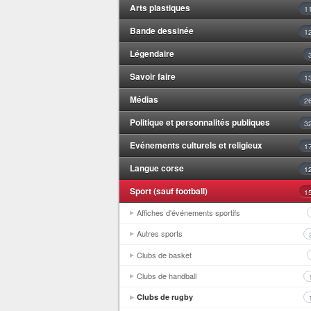
Arts plastiques
1
Bande dessinée
1
Légendaire
Savoir faire
1
Médias
2
Politique et personnalités publiques
3
Evénements culturels et religieux
1
Langue corse
1
Sport (sauf football)
1
Affiches d'événements sportifs
Autres sports
Clubs de basket
Clubs de handball
Clubs de rugby