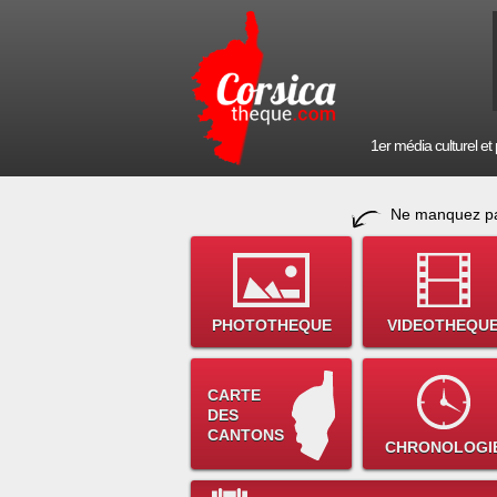
1er média culturel et p
Ne manquez pa
PHOTOTHEQUE
VIDEOTHEQU
CARTE
DES
CANTONS
CHRONOLOGI