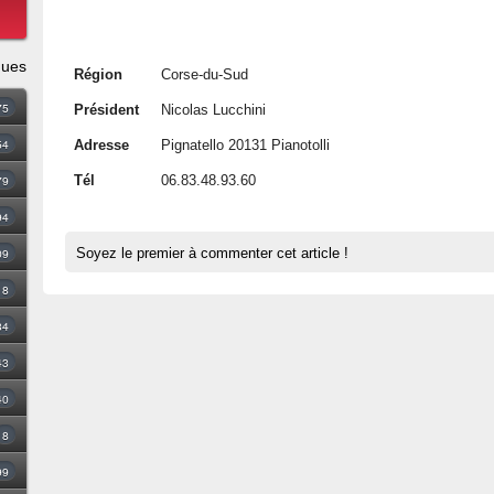
ques
Région
Corse-du-Sud
75
Président
Nicolas Lucchini
54
Adresse
Pignatello 20131 Pianotolli
79
Tél
06.83.48.93.60
94
09
Soyez le premier à commenter cet article !
18
34
43
40
8
99