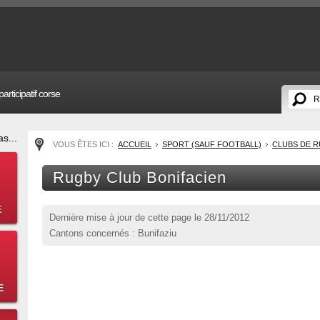
articipatif corse
s...
VOUS ÊTES ICI :
ACCUEIL
SPORT (SAUF FOOTBALL)
CLUBS DE 
Rugby Club Bonifacien
E
Dernière mise à jour de cette page le
28/11/2012
Cantons concernés : Bunifaziu
E