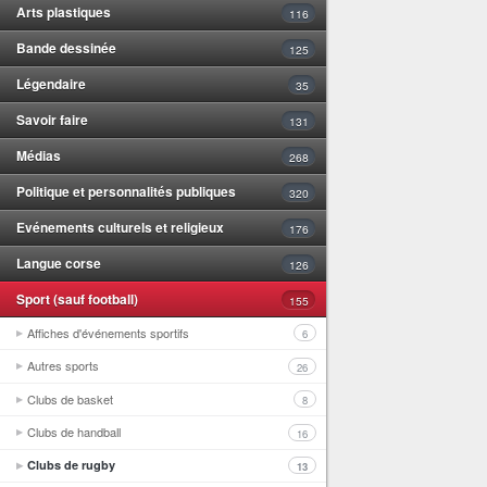
Arts plastiques
116
Bande dessinée
125
Légendaire
35
Savoir faire
131
Médias
268
Politique et personnalités publiques
320
Evénements culturels et religieux
176
Langue corse
126
Sport (sauf football)
155
Affiches d'événements sportifs
6
Autres sports
26
Clubs de basket
8
Clubs de handball
16
Clubs de rugby
13