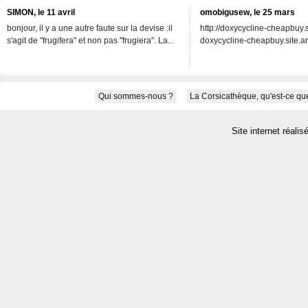
SIMON, le 11 avril
omobigusew, le 25 mars
bonjour, il y a une autre faute sur la devise :il
http://doxycycline-cheapbuy.si
s'agit de "frugifera" et non pas "frugiera". La...
doxycycline-cheapbuy.site.an
Qui sommes-nous ?
La Corsicathèque, qu'est-ce que
Site internet réalis