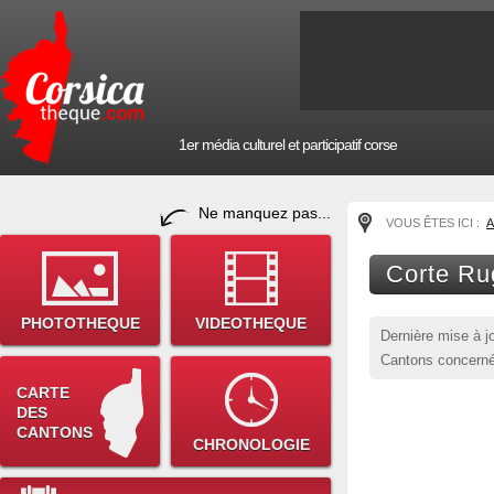
1er média culturel et participatif corse
Ne manquez pas...
VOUS ÊTES ICI :
A
Corte Ru
PHOTOTHEQUE
VIDEOTHEQUE
Dernière mise à j
Cantons concernés
CARTE
DES
CANTONS
CHRONOLOGIE