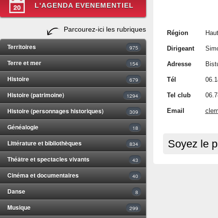
L'AGENDA EVENEMENTIEL
Parcourez-ici les rubriques
Région
Haut
Territoires
975
Dirigeant
Simo
Terre et mer
154
Adresse
Bist
Histoire
679
Tél
06.1
Histoire (patrimoine)
Tel club
06.7
1294
Histoire (personnages historiques)
Email
clem
309
Généalogie
18
Soyez le p
Littérature et bibliothèques
834
Théâtre et spectacles vivants
43
Cinéma et documentaires
40
Danse
8
Musique
299