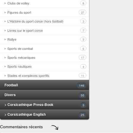
Clubs de volley
8
Figures du sport
27
L'Histoire du sport corse (hors football)
3
Livres sur le sport corse
7
Rallye
3
Sports de combat
6
Sports mécaniques
17
Sports nautiques
4
Stades et complexes sportifs
11
Football
146
Divers
55
> Corsicathèque Press-Book
3
> Corsicathèque English
25
Commentaires récents