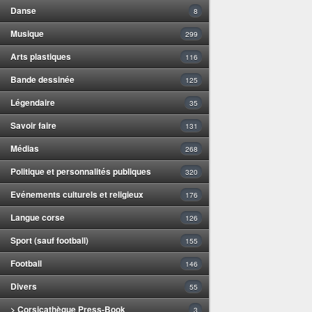
Danse
8
Musique
299
Arts plastiques
116
Bande dessinée
125
Légendaire
35
Savoir faire
131
Médias
268
Politique et personnalités publiques
320
Evénements culturels et religieux
176
Langue corse
126
Sport (sauf football)
155
Football
146
Divers
55
> Corsicathèque Press-Book
3