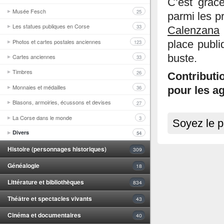
C’est grâc
Musée Fesch
25
parmi les pr
Les statues publiques en Corse
33
Calenzana
Photos et cartes postales anciennes
123
place publi
Cartes anciennes
buste.
33
Timbres
26
Contributi
Monnaies et médailles
36
pour les ag
Blasons, armoiries, écussons et devises
27
La Corse dans le monde
3
Soyez le p
Divers
54
Histoire (personnages historiques)
309
Généalogie
18
Littérature et bibliothèques
834
Théâtre et spectacles vivants
43
Cinéma et documentaires
40