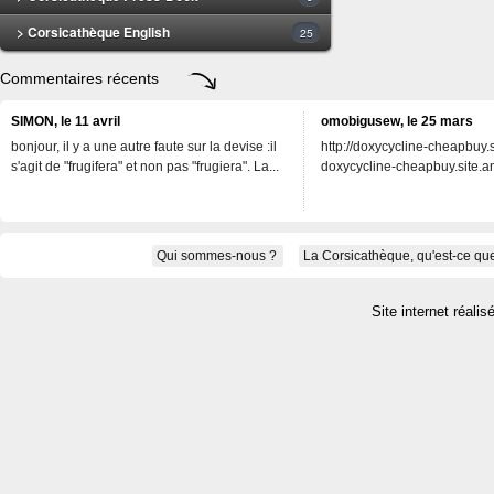
> Corsicathèque English
25
Commentaires récents
SIMON, le 11 avril
omobigusew, le 25 mars
bonjour, il y a une autre faute sur la devise :il
http://doxycycline-cheapbuy.si
s'agit de "frugifera" et non pas "frugiera". La...
doxycycline-cheapbuy.site.an
Qui sommes-nous ?
La Corsicathèque, qu'est-ce que
Site internet réalis