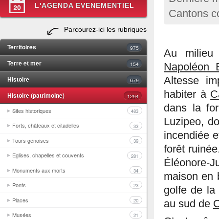
L'AGENDA EVENEMENTIEL
Cantons c
Parcourez-ici les rubriques
Territoires
975
Au milieu
Terre et mer
154
Napoléon 
Histoire
Altesse im
679
habiter à
C
Histoire (patrimoine)
1294
dans la fo
Sites historiques
483
Luzipeo, d
Forts, châteaux et citadelles
33
incendiée e
Tours génoises
39
forêt ruiné
Eglises, chapelles et couvents
281
Éléonore-Ju
Monuments aux morts
34
maison en b
Ponts
23
golfe de la
Places
20
au sud de
C
Musées
21