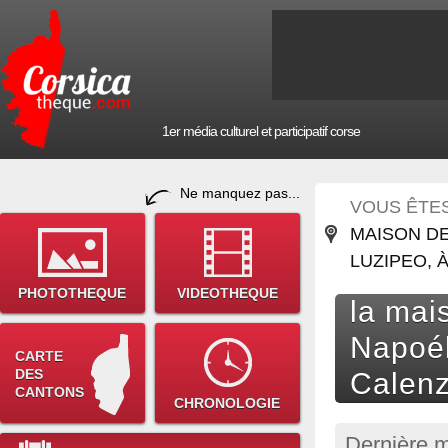
1er média culturel et participatif corse
Ne manquez pas...
VOUS ÊTES 
MAISON D
LUZIPEO, 
PHOTOTHEQUE
VIDEOTHEQUE
la mai
Napoél
CARTE
DES
Calen
CANTONS
CHRONOLOGIE
Dernière m