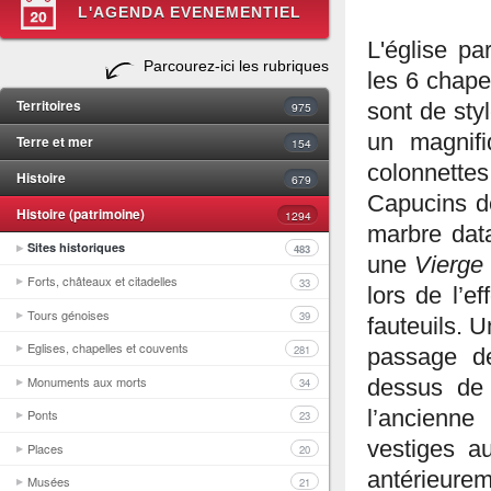
L'AGENDA EVENEMENTIEL
L'église p
Parcourez-ici les rubriques
les 6 chapel
Territoires
975
sont de styl
un magnif
Terre et mer
154
colonnettes
Histoire
679
Capucins 
Histoire (patrimoine)
1294
marbre data
Sites historiques
483
une
Vierge 
Forts, châteaux et citadelles
33
lors de l’e
Tours génoises
39
fauteuils. U
Eglises, chapelles et couvents
281
passage de
Monuments aux morts
34
dessus de l
l’ancienn
Ponts
23
vestiges a
Places
20
antérieurem
Musées
21