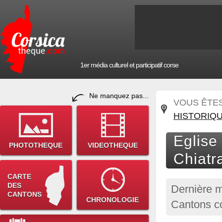
1er média culturel et participatif corse
Ne manquez pas...
VOUS ÊTES 
HISTORIQ
Eglise
PHOTOTHEQUE
VIDEOTHEQUE
Chiatr
CARTE
DES
Dernière m
CANTONS
CHRONOLOGIE
Cantons c