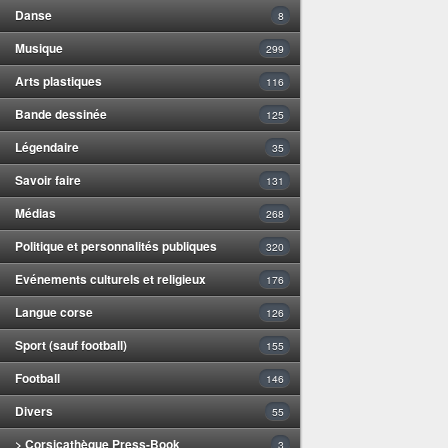
Danse
8
Musique
299
Arts plastiques
116
Bande dessinée
125
Légendaire
35
Savoir faire
131
Médias
268
Politique et personnalités publiques
320
Evénements culturels et religieux
176
Langue corse
126
Sport (sauf football)
155
Football
146
Divers
55
> Corsicathèque Press-Book
3