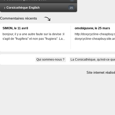
> Corsicathèque English
25
Commentaires récents
SIMON, le 11 avril
omobigusew, le 25 mars
bonjour, il y a une autre faute sur la devise :il
http://doxycycline-cheapbuy.si
s'agit de "frugifera" et non pas "frugiera". La...
doxycycline-cheapbuy.site.an
Qui sommes-nous ?
La Corsicathèque, qu'est-ce que
Site internet réalis