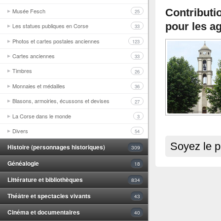
Musée Fesch
Contributi
25
pour les ag
Les statues publiques en Corse
33
Photos et cartes postales anciennes
123
Cartes anciennes
33
Timbres
26
Monnaies et médailles
36
Blasons, armoiries, écussons et devises
27
La Corse dans le monde
3
Divers
54
Soyez le p
Histoire (personnages historiques)
309
Généalogie
18
Littérature et bibliothèques
834
Théâtre et spectacles vivants
43
Cinéma et documentaires
40