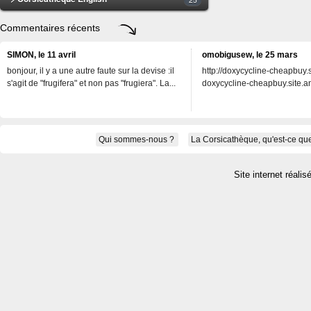
Commentaires récents
SIMON, le 11 avril
omobigusew, le 25 mars
bonjour, il y a une autre faute sur la devise :il
http://doxycycline-cheapbuy.si
s'agit de "frugifera" et non pas "frugiera". La...
doxycycline-cheapbuy.site.an
Qui sommes-nous ?
La Corsicathèque, qu'est-ce que
Site internet réalis