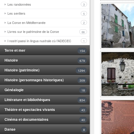
Les randonnées
3
Les sentiers
5
La Corse en Méditerranée
2
Livres sur le patrimoine de la Corse
66
I nostri paesi in lingua nustrale cù l'ADECEC
1
Terre et mer
154
Histoire
679
Histoire (patrimoine)
1294
Histoire (personnages historiques)
309
Généalogie
18
Littérature et bibliothèques
834
Théâtre et spectacles vivants
43
Cinéma et documentaires
40
Danse
8