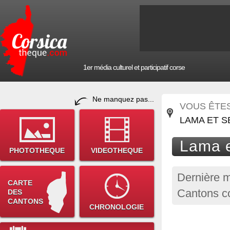
1er média culturel et participatif corse
Ne manquez pas...
VOUS ÊTES 
LAMA ET S
Lama e
PHOTOTHEQUE
VIDEOTHEQUE
Dernière m
CARTE
Cantons c
DES
CANTONS
CHRONOLOGIE