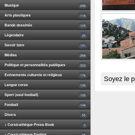
Musique
299
Arts plastiques
116
Bande dessinée
125
Légendaire
35
Savoir faire
131
Médias
268
Politique et personnalités publiques
320
Evénements culturels et religieux
176
Soyez le p
Langue corse
126
Sport (sauf football)
155
Football
146
Divers
55
> Corsicathèque Press-Book
3
> Corsicathèque English
25