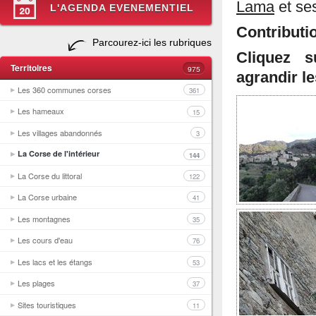
Lama
et ses
L'AGENDA EVENEMENTIEL
Contributi
Parcourez-ici les rubriques
Cliquez s
Territoires
975
agrandir l
Les 360 communes corses
361
Les hameaux
15
Les villages abandonnés
3
La Corse de l'intérieur
144
La Corse du littoral
122
La Corse urbaine
41
Les montagnes
35
Les cours d'eau
76
Les lacs et les étangs
53
Les plages
37
Sites touristiques
11