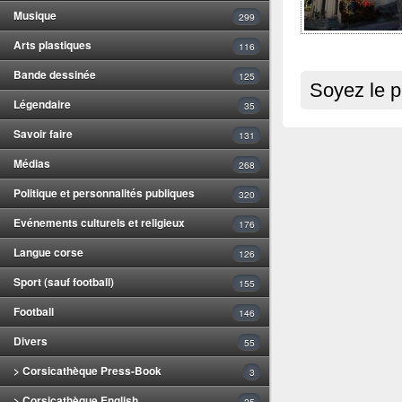
Musique
299
Arts plastiques
116
Bande dessinée
125
Soyez le p
Légendaire
35
Savoir faire
131
Médias
268
Politique et personnalités publiques
320
Evénements culturels et religieux
176
Langue corse
126
Sport (sauf football)
155
Football
146
Divers
55
> Corsicathèque Press-Book
3
> Corsicathèque English
25