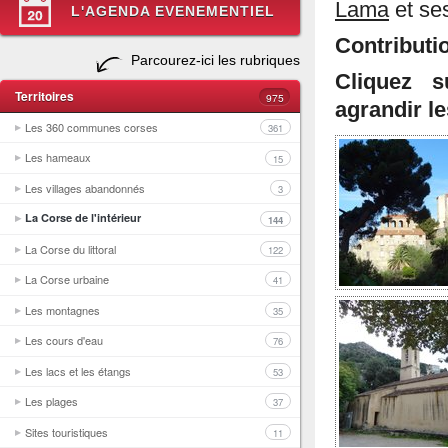
Lama
et ses
L'AGENDA EVENEMENTIEL
Contributi
Parcourez-ici les rubriques
Cliquez s
Territoires
975
agrandir l
Les 360 communes corses
361
Les hameaux
15
Les villages abandonnés
3
La Corse de l'intérieur
144
La Corse du littoral
122
La Corse urbaine
41
Les montagnes
35
Les cours d'eau
76
Les lacs et les étangs
53
Les plages
37
Sites touristiques
11