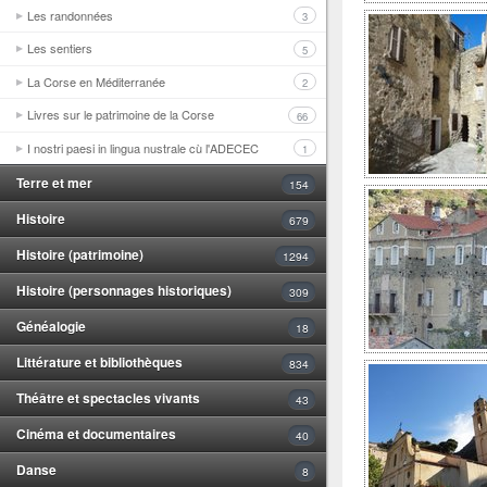
Les randonnées
3
Les sentiers
5
La Corse en Méditerranée
2
Livres sur le patrimoine de la Corse
66
I nostri paesi in lingua nustrale cù l'ADECEC
1
Terre et mer
154
Histoire
679
Histoire (patrimoine)
1294
Histoire (personnages historiques)
309
Généalogie
18
Littérature et bibliothèques
834
Théâtre et spectacles vivants
43
Cinéma et documentaires
40
Danse
8