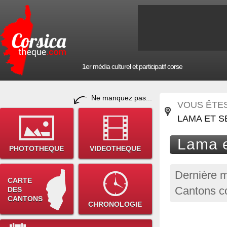
1er média culturel et participatif corse
Ne manquez pas...
VOUS ÊTES 
LAMA ET S
Lama e
PHOTOTHEQUE
VIDEOTHEQUE
Dernière m
CARTE
Cantons c
DES
CANTONS
CHRONOLOGIE