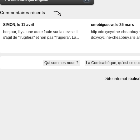
Commentaires récents
SIMON, le 11 avril
omobigusew, le 25 mars
bonjour, il y a une autre faute sur la devise :il
http://doxycycline-cheapbuy.si
s'agit de "frugifera" et non pas "frugiera". La...
doxycycline-cheapbuy.site.an
Qui sommes-nous ?
La Corsicathèque, qu'est-ce que
Site internet réalis