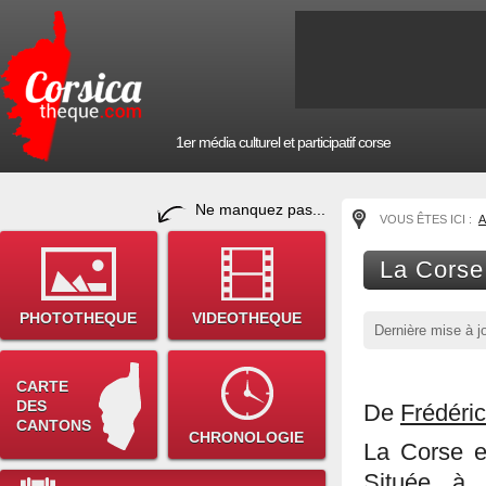
1er média culturel et participatif corse
Ne manquez pas...
VOUS ÊTES ICI :
A
La Corse
PHOTOTHEQUE
VIDEOTHEQUE
Dernière mise à j
CARTE
DES
De
Frédéric
CANTONS
CHRONOLOGIE
La Corse e
Située à 