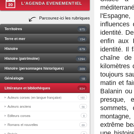
L'AGENDA EVENEMENTIEL
méditerranée
l'Espagne, 
Parcourez-ici les rubriques
influences 
Territoires
975
identité. D
Terre et mer
154
enfin aux 
Histoire
identité. Il
679
chaîne de
Histoire (patrimoine)
1294
kilomètres 
Histoire (personnages historiques)
309
toujours sau
Généalogie
18
matin et fai
Littérature et bibliothèques
834
Balanin ou 
Auteurs corses (en langue française)
160
presque, 
Auteurs anciens
sommets, 
56
montagne, 
Editeurs corses
8
extrême bea
Romans et nouvelles
69
une histoir
Poésie