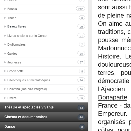
2
sont aussi f
Essais
212
de pleine n
Thèse
3
On aime aus
Beaux livres
99
traditions,
Livres anciens sur la Corse
21
pousse mêm
Dictionnaires
7
Madonnucci
Guides
35
Histoire. L
Jeunesse
27
douloureuse
Cronichette
5
terres, po
Bibliothèques et médiathèques
démocratie 
14
l'Ajaccien
Colomba (l'oeuvre intégrale)
30
Bonaparte
.
Divers
86
France - d
Théâtre et spectacles vivants
43
Empereur. 
Cinéma et documentaires
40
organisés p
Danse
8
côtes, pour