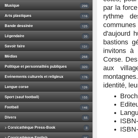
Musique
299
par la forc
rythme de
Arts plastiques
116
communes co
Bande dessinée
125
d'aujourd h
Légendaire
35
bastions g
Savoir faire
131
invitons à
Médias
268
Corse. Des 
Politique et personnalités publiques
320
aux villa
montagnes.
Evénements culturels et religieux
176
identité, le
Langue corse
126
Broch
Sport (sauf football)
155
Editeu
Football
146
Langu
Divers
55
ISBN
> Corsicathèque Press-Book
3
ISBN-
> Corsicathèque English
25