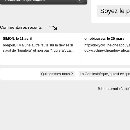
Soyez le p
Commentaires récents
SIMON, le 11 avril
omobigusew, le 25 mars
bonjour, il y a une autre faute sur la devise :il
http://doxycycline-cheapbuy.si
s'agit de "frugifera" et non pas "frugiera". La...
doxycycline-cheapbuy.site.an
Qui sommes-nous ?
La Corsicathèque, qu'est-ce que
Site internet réalis