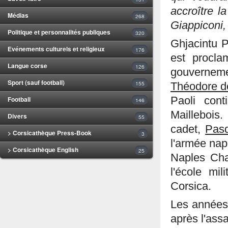
accroître 
Médias
268
Giappiconi, 
Politique et personnalités publiques
320
Ghjacintu P
Evénements culturels et religieux
176
est procl
Langue corse
126
gouvernem
Sport (sauf football)
155
Théodore d
Football
Paoli con
146
Maillebois.
Divers
55
cadet,
Pasq
> Corsicathèque Press-Book
3
l'armée nap
> Corsicathèque English
25
Naples Cha
l'école mi
Corsica.
Les années 
après l'ass