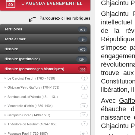
Ghjacintu P
L'AGENDA EVENEMENTIEL
Ghjacintu 
Parcourez-ici les rubriques
intellectue
Territoires
975
de la rév
République 
Terre et mer
154
s'impose p
Histoire
679
engagement
Histoire (patrimoine)
1294
révolutionna
Histoire (personnages historiques)
309
trouve aux
Le Cardinal Fesch (1763 - 1839)
2
Constitutio
Ghjuvan'Petru Gaffory (1704-1753)
1
libération, 
Sambucucciu d'Alandu (13.. - 13..)
2
Avec
Gaffo
Vincentello d'Istria (1380-1434)
12
ébauche d
Sampiero Corso (1498-1567)
10
naissance 
Théodore de Neuhoff (1694-1856)
5
Ghjacintu P
Pasquale Paoli (1725-1807)
64