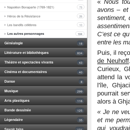
«
Nous to
Napoléon Bonaparte (1769-1821)
73
avons – et 
Héros de la Résistance
26
sentiment, 
Les bandits célèbres
assentiment
10
C’est ce qu
Les autres personnages
104
entre les m
Généalogie
18
Puis, il reç
Littérature et bibliothèques
834
de Neuhoff
Théâtre et spectacles vivants
43
Curieux, G
Cinéma et documentaires
40
attend la v
Danse
8
l'île, Ghj
Musique
299
pourrait se
Arts plastiques
alors à Ghja
116
Bande dessinée
125
« Je ne veu
et me perme
Légendaire
35
qui voudra
Savoir faire
131