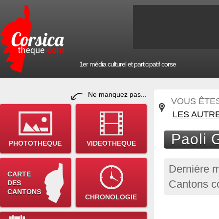
1er média culturel et participatif corse
Ne manquez pas...
VOUS ÊTES 
LES AUTR
Paoli 
PHOTOTHEQUE
VIDEOTHEQUE
Dernière m
CARTE
Cantons co
DES
CANTONS
CHRONOLOGIE