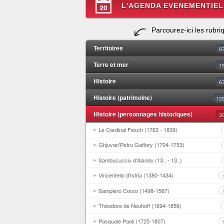
L'AGENDA EVENEMENTIEL
Parcourez-ici les rubri
Territoires
9
Terre et mer
1
Histoire
6
Histoire (patrimoine)
12
Histoire (personnages historiques)
3
Le Cardinal Fesch (1763 - 1839)
Ghjuvan'Petru Gaffory (1704-1753)
Sambucucciu d'Alandu (13.. - 13..)
Vincentello d'Istria (1380-1434)
Sampiero Corso (1498-1567)
Théodore de Neuhoff (1694-1856)
Pasquale Paoli (1725-1807)