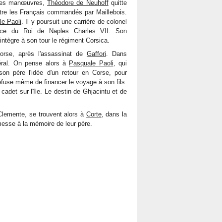
ndes manœuvres,
Théodore de Neuhoff
quitte
ontre les Français commandés par Maillebois.
e Paoli
. Il y poursuit une carrière de colonel
vice du Roi de Naples Charles VII. Son
t intègre à son tour le régiment Corsica.
orse, après l'assassinat de
Gaffori
. Dans
néral. On pense alors à
Pasquale Paoli
, qui
n père l'idée d'un retour en Corse, pour
refuse même de financer le voyage à son fils.
 cadet sur l'île. Le destin de Ghjacintu et de
Clemente, se trouvent alors à
Corte
, dans la
esse à la mémoire de leur père.