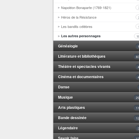
Napoléon Bonaparte (1769-1821)
Héros de la Résistance
Les bandits célèbres
Les autres personnages
1
Généalogie
Littérature et bibliothèques
8
Théâtre et spectacles vivants
Cinéma et documentaires
Danse
Musique
2
Arts plastiques
1
Bande dessinée
1
Légendaire
Savoir faire
1