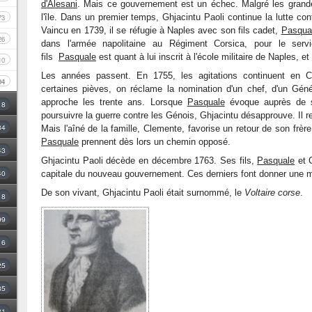
d'Alesani
. Mais ce gouvernement est un échec. Malgré les gra
l'île. Dans un premier temps, Ghjacintu Paoli continue la lutte c
73
Vaincu en 1739, il se réfugie à Naples avec son fils cadet,
Pasqual
26
dans l'armée napolitaine au Régiment Corsica, pour le ser
fils
Pasquale
est quant à lui inscrit à l'école militaire de Naples, e
10
Les années passent. En 1755, les agitations continuent en C
04
certaines pièves, on réclame la nomination d'un chef, d'un Gé
approche les trente ans. Lorsque
Pasquale
évoque auprès de so
18
poursuivre la guerre contre les Génois, Ghjacintu désapprouve. Il 
34
Mais l'aîné de la famille, Clemente, favorise un retour de son frère
Pasquale
prennent dès lors un chemin opposé.
43
Ghjacintu Paoli décède en décembre 1763. Ses fils,
Pasquale
et 
40
capitale du nouveau gouvernement. Ces derniers font donner une m
De son vivant, Ghjacintu Paoli était surnommé, le
Voltaire corse
.
8
99
16
25
35
31