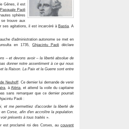
de Gênes, il est
.
Pasquale Paoli
 hautes sphères
Il se trouve aux
 ses agitations, il est incarcéré à
Bastia
. A
 ébauche d'administration autonome se met en
cunsulta en 1735,
Ghjacintu Paoli
déclare
 – et devons avoir – la liberté absolue de
e pas donner notre assentiment à ce qui nous
 et la Raison. La Paix et la Guerre sont entre
de Neuhoff
. Ce dernier lui demande de venir
atra
, à
Aléria
, et attend la voile du capitaine
 pas sans remarquer que ce dernier pourrait
hjacintu Paoli :
 et me permettiez d'accorder la liberté de
en Corse, afin d'en accroître la population.
oir présents à tous traités
».
er est proclamé roi des Corses, au
couvent