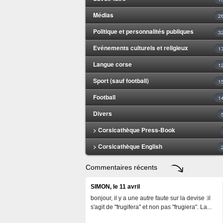
Médias
2
Politique et personnalités publiques
3
Evénements culturels et religieux
1
Langue corse
1
Sport (sauf football)
1
Football
1
Divers
> Corsicathèque Press-Book
> Corsicathèque English
Commentaires récents
SIMON, le 11 avril
bonjour, il y a une autre faute sur la devise :il
s'agit de "frugifera" et non pas "frugiera". La...