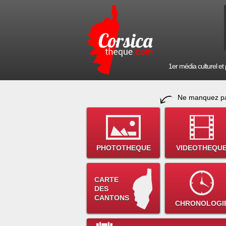
1er média culturel et p
Ne manquez pa
PHOTOTHEQUE
VIDEOTHEQU
CARTE
DES
CANTONS
CHRONOLOGI