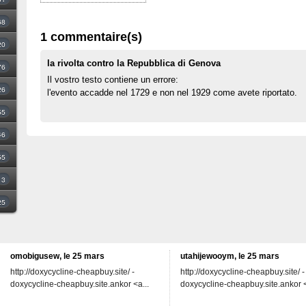
68
1 commentaire(s)
20
la rivolta contro la Repubblica di Genova
76
Il vostro testo contiene un errore:
26
l'evento accadde nel 1729 e non nel 1929 come avete riportato.
55
46
55
3
25
omobigusew, le 25 mars
utahijewooym, le 25 mars
http://doxycycline-cheapbuy.site/ -
http://doxycycline-cheapbuy.site/ -
doxycycline-cheapbuy.site.ankor <a...
doxycycline-cheapbuy.site.ankor <