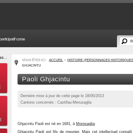
articipatif corse
s...
VOUS ÊTES ICI :
ACCUEIL
HISTOIRE (PERSONNAGES HISTORIQUES
GHJACINTU
Paoli Ghjacintu
E
Dernière mise à jour de cette page le
18/05/2013
Cantons concernés : Castifau-Merusaglia
E
Ghjacintu Paoli est né en 1681, à
Morosaglia
.
Ghjacintu Paoli est fils de meunier. Mais cet intellectuel connaî