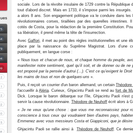
sociale. Lors de la révolte insulaire de 1729 contre la République 
tout d'abord discret. Mais en 1733, il s'impose parmi les insurgés
a alors 8 ans. Son engagement politique va le conduire dans les
ques
révolutionnaires corses, tiraillées par des querelles intestines. 
cotés de Costa, pour la rédaction de la première Constitution. Pour
75
sa libération, il prend même la tête de l'insurrection.
54
Avec
Gaffori
, il met au point des règles institutionnelles et une
place par la naissance du Suprême Magistrat. Lors d’une 
79
publiquement, en langue corse :
94
«
Nous tous et chacun de nous, et chaque homme du peuple, avons
manifester notre sentiment, quel qu’il soit, et de donner ou de n
09
est proposé par la pensée d’autrui (…). C’est ce qu’exigent le Droit
les mains de tous et non de quelques-uns
».
2
Puis, il reçoit un courrier d'un baron allemand, un certain
Théodore 
1
l'accueillir à
Aléria
. Curieux, Ghjacintu Paoli se rend au
fort de M
2
Dick. Lorsque le baron débarque sur l'île, Ghjacintu Paoli n'est
servir la cause révolutionnaire.
Théodore de Neuhoff
écrit alors à G
12
« Je ne veux qu'une chose : que vous me reconnaissiez pour roi,
10
conscience à tous ceux qui voudraient bien d'autres pays, habiter 
Emmenez avec vous messieurs Costa et Giappiconi, que je désire v
5
Ghjacintu Paoli se rallie ainsi à
Théodore de Neuhoff
. Ce derni
64