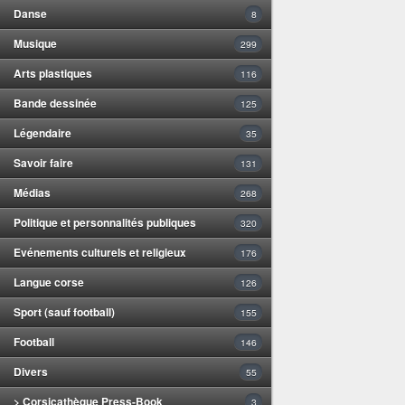
Danse
8
Musique
299
Arts plastiques
116
Bande dessinée
125
Légendaire
35
Savoir faire
131
Médias
268
Politique et personnalités publiques
320
Evénements culturels et religieux
176
Langue corse
126
Sport (sauf football)
155
Football
146
Divers
55
> Corsicathèque Press-Book
3