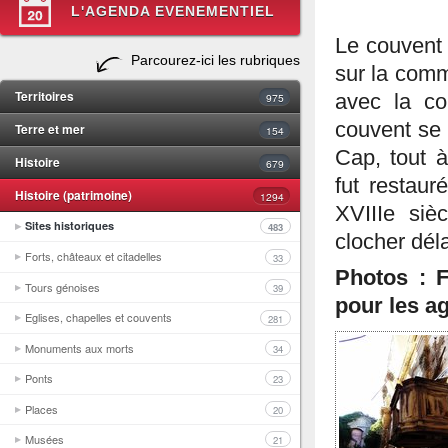
L'AGENDA EVENEMENTIEL
Le couvent
Parcourez-ici les rubriques
sur la com
Territoires
975
avec la c
couvent se 
Terre et mer
154
Cap, tout à
Histoire
679
fut restaur
Histoire (patrimoine)
1294
XVIIIe siè
Sites historiques
483
clocher dél
Forts, châteaux et citadelles
33
Photos : 
Tours génoises
39
pour les ag
Eglises, chapelles et couvents
281
Monuments aux morts
34
Ponts
23
Places
20
Musées
21