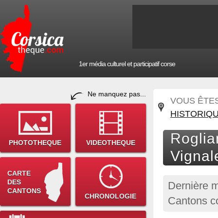
1er média culturel et participatif corse
Ne manquez pas...
VOUS ÊTES 
HISTORIQ
Roglia
PHOTOTHEQUE
VIDEOTHEQUE
Vignal
CARTE
DES
Dernière m
CANTONS
CHRONOLOGIE
Cantons c