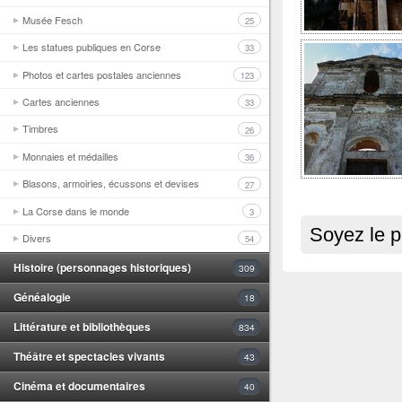
Musée Fesch
25
Les statues publiques en Corse
33
Photos et cartes postales anciennes
123
Cartes anciennes
33
Timbres
26
Monnaies et médailles
36
Blasons, armoiries, écussons et devises
27
La Corse dans le monde
3
Soyez le p
Divers
54
Histoire (personnages historiques)
309
Généalogie
18
Littérature et bibliothèques
834
Théâtre et spectacles vivants
43
Cinéma et documentaires
40