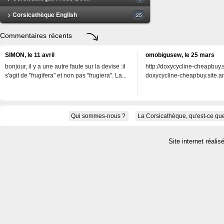
> Corsicathèque English
25
Commentaires récents
SIMON, le 11 avril
omobigusew, le 25 mars
bonjour, il y a une autre faute sur la devise :il
http://doxycycline-cheapbuy.si
s'agit de "frugifera" et non pas "frugiera". La...
doxycycline-cheapbuy.site.an
Qui sommes-nous ?
La Corsicathèque, qu'est-ce que
Site internet réalis