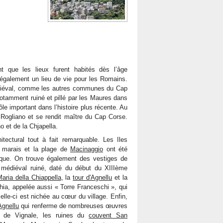
 que les lieux furent habités dès l’âge
 également un lieu de vie pour les Romains.
édiéval, comme les autres communes du Cap
notamment ruiné et pillé par les Maures dans
e important dans l’histoire plus récente. Au
 Rogliano et se rendit maître du Cap Corse.
 et de la Chjapella.
tectural tout à fait remarquable. Les Iles
s marais et la plage de
Macinaggio
ont été
istique. On trouve également des vestiges de
 médiéval ruiné, daté du début du XIIIème
aria della Chiappella
, la
tour d'Agnellu
et la
hia, appelée aussi « Torre Franceschi », qui
elle-ci est nichée au cœur du village. Enfin,
Agnellu
qui renferme de nombreuses œuvres
 de Vignale, les ruines du
couvent San