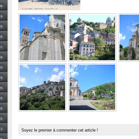
99
16
25
35
31
68
20
76
26
55
46
55
3
Soyez le premier à commenter cet article !
25