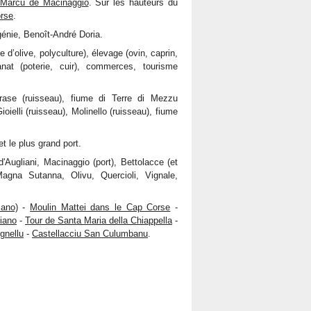
 Marcu de Macinaggio
. Sur les hauteurs du
orse
.
génie, Benoît-André Doria.
ile d’olive, polyculture), élevage (ovin, caprin,
anat (poterie, cuir), commerces, tourisme
ase (ruisseau), fiume di Terre di Mezzu
oielli (ruisseau), Molinello (ruisseau), fiume
 le plus grand port.
Augliani, Macinaggio (port), Bettolacce (et
agna Sutanna, Olivu, Quercioli, Vignale,
ano)
-
Moulin Mattei dans le Cap Corse
-
liano
-
Tour de Santa Maria della Chiappella
-
Agnellu
-
Castellacciu San Culumbanu
.