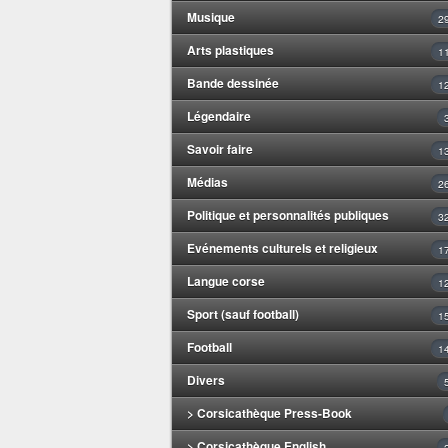
Musique
2
Arts plastiques
1
Bande dessinée
1
Légendaire
Savoir faire
1
Médias
2
Politique et personnalités publiques
3
Evénements culturels et religieux
1
Langue corse
1
Sport (sauf football)
1
Football
1
Divers
> Corsicathèque Press-Book
> Corsicathèque English