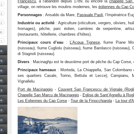
Francescu
, à l'abandon depuis 1789, ou encore la
chapelle San
3
village, on retrouve les moulins modernes, les
éoliennes du Cap C
5
Personnages
: Ansaldo da Mare,
Pasquale Paoli
, l’Impératrice Eu
Industrie ou activité
: Agriculture (viticulture, vergers, oliviers, hu
2
fromages), pêche, parc éolien, carrières de serpentine, artis
66
(restaurants, hôtellerie, chambres d’hôtes).
1
Principaux cours d’eau
:
L’Acqua Tignese
, fiume Piane Mor
(ruisseau), fiume Cugliolu (ruisseau), fiume Barolasco (ruisseau), Gi
54
di Stagnoli (ruisseau).
79
Divers
: Macinaghju est le deuxième port de pêche du Cap Corse, et
Principaux hameaux
: Morteda, La Chiappella, San Colombano d'
94
ses quartiers Casale, Torino, Bettula et Lecce), Campianu, M
09
Vignallelu.
Port de Macinaggio
-
Couvent San Francescu de Vignale (Rogli
18
Chapelle San Marcu de Macinaggio
-
Eglise de Sant’Agnellu à Rog
34
Les Eoliennes du Cap Corse
-
Tour de la Finocchiarola
-
La tour d'
43
40
8