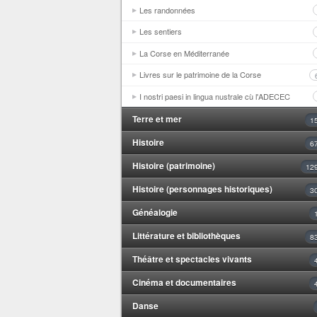
Les randonnées
Les sentiers
La Corse en Méditerranée
Livres sur le patrimoine de la Corse
I nostri paesi in lingua nustrale cù l'ADECEC
Terre et mer
1
Histoire
6
Histoire (patrimoine)
12
Histoire (personnages historiques)
3
Généalogie
Littérature et bibliothèques
8
Théâtre et spectacles vivants
Cinéma et documentaires
Danse