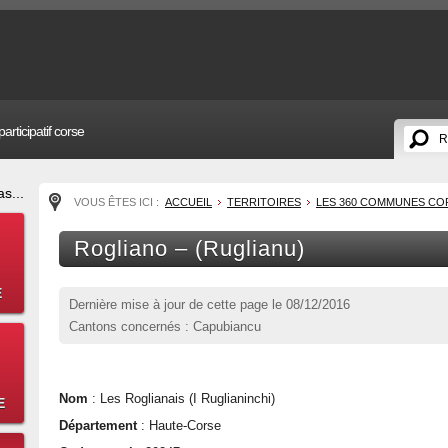
articipatif corse
s...
VOUS ÊTES ICI :
ACCUEIL
TERRITOIRES
LES 360 COMMUNES CO
Rogliano – (Ruglianu)
E
Dernière mise à jour de cette page le
08/12/2016
Cantons concernés : Capubiancu
Nom
: Les Roglianais (I Ruglianinchi)
E
Département
: Haute-Corse