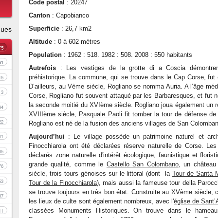
Code postal
: 20247
Canton
: Capobianco
Superficie
: 26,7 km2
ques
Altitude
: 0 à 602 mètres
75
Population
: 1962 : 518. 1982 : 508. 2008 : 550 habitants
61
Autrefois
: Les vestiges de la grotte di a Coscia démontrent
préhistorique. La commune, qui se trouve dans le Cap Corse, fut
15
D’ailleurs, au Vème siècle, Rogliano se nomma Auria. A l’âge m
3
Corse, Rogliano fut souvent attaqué par les Barbaresques, et fut 
la seconde moitié du XVIème siècle. Rogliano joua également un rôl
44
XVIIIème siècle,
Pasquale Paoli
fit tomber la tour de défense de
22
Rogliano est né de la fusion des anciens villages de San Colombano
Aujourd’hui
: Le village possède un patrimoine naturel et archi
41
Finocchiarola ont été déclarées réserve naturelle de Corse. Le
35
déclarés zone naturelle d'intérêt écologique, faunistique et flor
grande qualité, comme le
Castello San Colombano
, un château
76
siècle, trois tours génoises sur le littoral (dont la
Tour de Santa M
53
Tour de la Finocchiarola
), mais aussi la fameuse tour della Parocc
se trouve toujours en très bon état. Construite au XVème siècle, c
37
les lieux de culte sont également nombreux, avec l'
église de Sant’
classées Monuments Historiques. On trouve dans le hameau
11