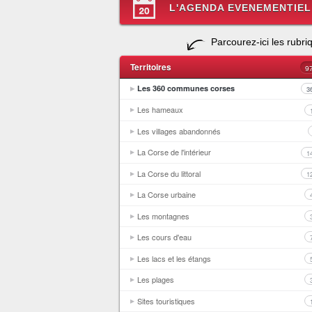
L'AGENDA EVENEMENTIEL
Parcourez-ici les rubri
Territoires
9
Les 360 communes corses
3
Les hameaux
Les villages abandonnés
La Corse de l'intérieur
1
La Corse du littoral
1
La Corse urbaine
Les montagnes
Les cours d'eau
Les lacs et les étangs
Les plages
Sites touristiques