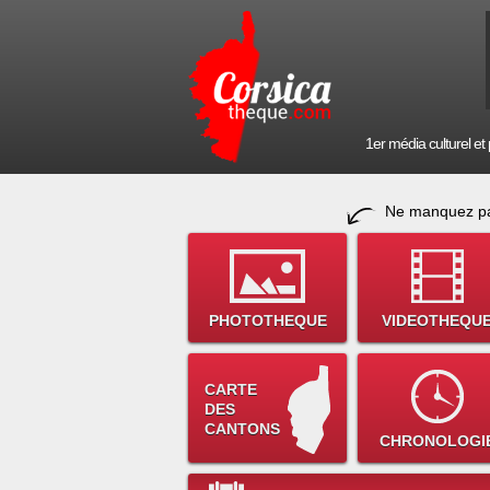
1er média culturel et p
Ne manquez pa
PHOTOTHEQUE
VIDEOTHEQU
CARTE
DES
CANTONS
CHRONOLOGI